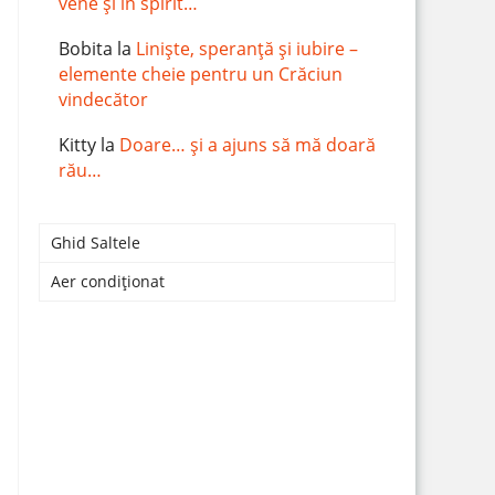
vene și în spirit…
Bobita
la
Liniște, speranță și iubire –
elemente cheie pentru un Crăciun
vindecător
Kitty
la
Doare… și a ajuns să mă doară
rău…
Ghid Saltele
Aer condiționat