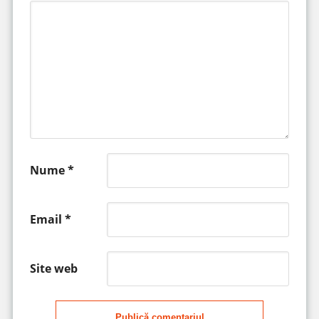
Nume
*
Email
*
Site web
Publică comentariul