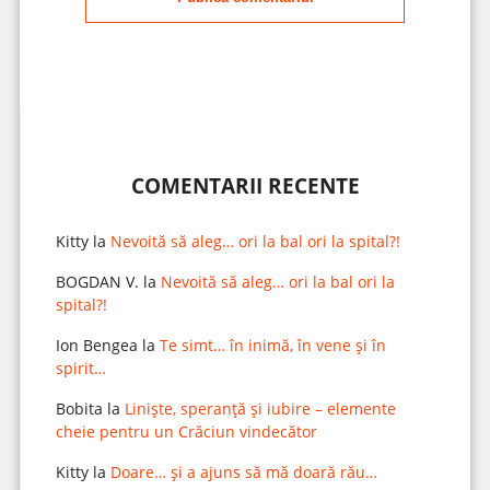
COMENTARII RECENTE
Kitty
la
Nevoită să aleg… ori la bal ori la spital?!
BOGDAN V.
la
Nevoită să aleg… ori la bal ori la
spital?!
Ion Bengea
la
Te simt… în inimă, în vene și în
spirit…
Bobita
la
Liniște, speranță și iubire – elemente
cheie pentru un Crăciun vindecător
Kitty
la
Doare… și a ajuns să mă doară rău…