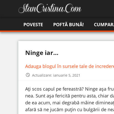
POVESTE
POFTĂ BUNĂ!
CUMPAR
Ninge iar…
Adauga blogul în sursele tale de increde
Actualizare: ianuarie 5, 2021
Ați scos capul pe fereastră? Ninge așa fru
nea. Sunt așa fericită pentru asta, chia
de ea acum, mai degrabă mâine dimineață
afară să ne jucăm puțin cu bulgării de n