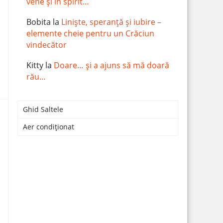
vene și în spirit…
Bobita
la
Liniște, speranță și iubire –
elemente cheie pentru un Crăciun
vindecător
Kitty
la
Doare… și a ajuns să mă doară
rău…
Ghid Saltele
Aer condiționat