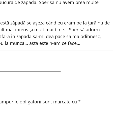
bucura de zăpadă. Sper să nu avem prea multe
cestă zăpadă se așeza când eu eram pe la țară nu de
 mult mai intens și mult mai bine… Sper să adorm
i afară în zăpadă să-mi dea pace să mă odihnesc,
nou la muncă… asta este n-am ce face…
âmpurile obligatorii sunt marcate cu
*