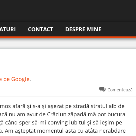
ATURI
CONTACT
DESPRE MINE
re pe Google
.
Comentează
mos afară și s-a și așezat pe stradă stratul alb de
r dacă nu am avut de Crăciun zăpadă mă pot bucura
 când sper să-mi conving iubitul și să ieșim pe
ea. Am așteptat momentul ăsta cu atâta nerăbdare