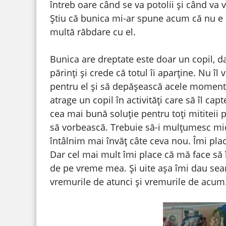
întreb oare când se va potolii și când va
Știu că bunica mi-ar spune acum că nu e a
multă răbdare cu el.
Bunica are dreptate este doar un copil, da
părinți și crede că totul îi aparține. Nu îl
pentru el și să depășească acele momen
atrage un copil în activități care să îl ca
cea mai bună soluție pentru toți mititeii p
să vorbească. Trebuie să-i mulțumesc mi
întâlnim mai învăț câte ceva nou. Îmi plac
Dar cel mai mult îmi place că mă face să î
de pe vreme mea. Și uite așa îmi dau sea
vremurile de atunci și vremurile de acum