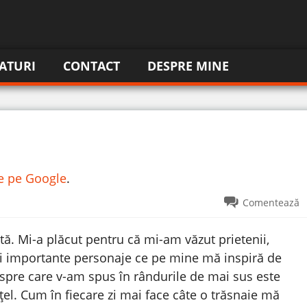
ATURI
CONTACT
DESPRE MINE
re pe Google
.
Comentează
ă. Mi-a plăcut pentru că mi-am văzut prietenii,
 mai importante personaje ce pe mine mă inspiră de
despre care v-am spus în rândurile de mai sus este
l. Cum în fiecare zi mai face câte o trăsnaie mă