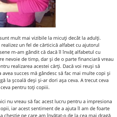
unt mult mai vizibile la micuți decât la adulți.
alizez un fel de cărticică alfabet cu ajutorul
sene m-am gândit că dacă îl învăț alfabetul cu
re nevoie de timp, dar și de o parte financiară vreau
ntru realizarea acestei cărți. Dacă voi reuși să
 va avea succes mă gândesc să fac mai multe copi și
ă la școală deși și-ar dori așa ceva. A trecut ceva
eva pentru toți copiii.
ici nu vreau să fac acest lucru pentru a impresiona
opii, iar acest sentiment de a ajuta îl am de foarte
ma chestie pe care am învățat-o de la cea mai dragă