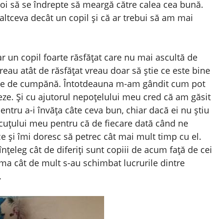
 voi să se îndrepte să meargă către calea cea bună.
ltceva decât un copil și că ar trebui să am mai
r un copil foarte răsfățat care nu mai ascultă de
 vreau atât de răsfățat vreau doar să știe ce este bine
te de cumpănă. Întotdeauna m-am gândit cum pot
pteze. Și cu ajutorul nepoțelului meu cred că am găsit
entru a-i învăța câte ceva bun, chiar dacă ei nu știu
cuțului meu pentru că de fiecare dată când ne
e și îmi doresc să petrec cât mai mult timp cu el.
nțeleg cât de diferiți sunt copiii de acum față de cei
ma cât de mult s-au schimbat lucrurile dintre
.