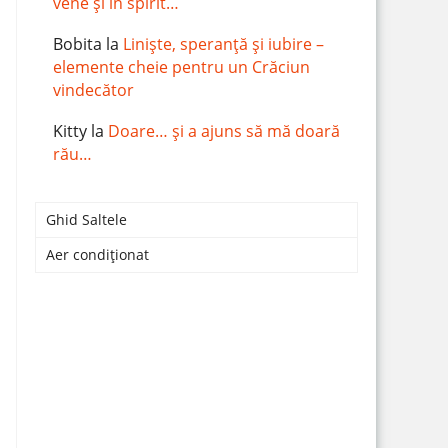
vene și în spirit…
Bobita
la
Liniște, speranță și iubire –
elemente cheie pentru un Crăciun
vindecător
Kitty
la
Doare… și a ajuns să mă doară
rău…
Ghid Saltele
Aer condiționat