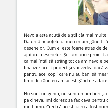
Nevoia asta acută de a știi cât mai multe s
Datorită nepoțelului meu m-am gândit să re
desenelor. Cum el este foarte atras de de
ajutorul desenelor. Și cum orice proiect a
ca mai întâi să strâng tot ce am nevoie pe
finalizez acest proiect și voi vedea dacă
pentru acei copii care nu au bani să mearg
timp de când eu am acest gând de a face c
Nu sunt un geniu, nu sunt un om bun și n
pe cineva. Îmi doresc să fac ceva pentru c
mult timp. Cred că acest lucru a fost pri