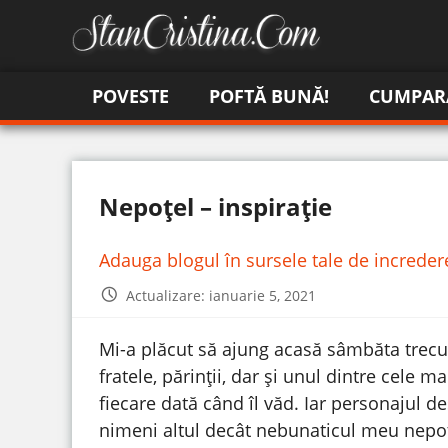
POVESTE
POFTĂ BUNĂ!
CUMPAR
Nepoțel – inspirație
Adauga blogul în sursele tale de increde
Actualizare: ianuarie 5, 2021
Mi-a plăcut să ajung acasă sâmbăta trecut
fratele, părinții, dar și unul dintre cele
fiecare dată când îl văd. Iar personajul 
nimeni altul decât nebunaticul meu nepoțe