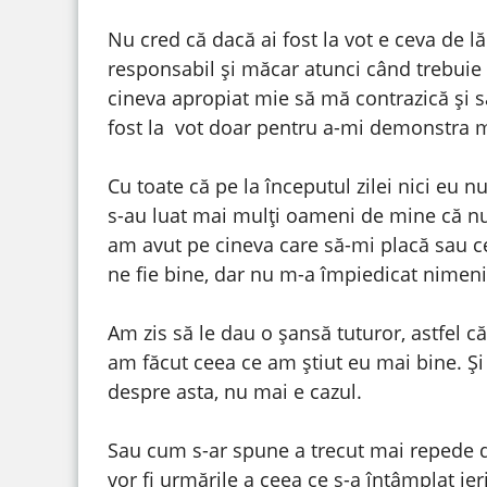
Nu cred că dacă ai fost la vot e ceva de l
responsabil și măcar atunci când trebuie s
cineva apropiat mie să mă contrazică și 
fost la vot doar pentru a-mi demonstra 
Cu toate că pe la începutul zilei nici eu 
s-au luat mai mulți oameni de mine că nu f
am avut pe cineva care să-mi placă sau cev
ne fie bine, dar nu m-a împiedicat nimeni
Am zis să le dau o șansă tuturor, astfel c
am făcut ceea ce am știut eu mai bine. Ș
despre asta, nu mai e cazul.
Sau cum s-ar spune a trecut mai repede
vor fi urmările a ceea ce s-a întâmplat ier