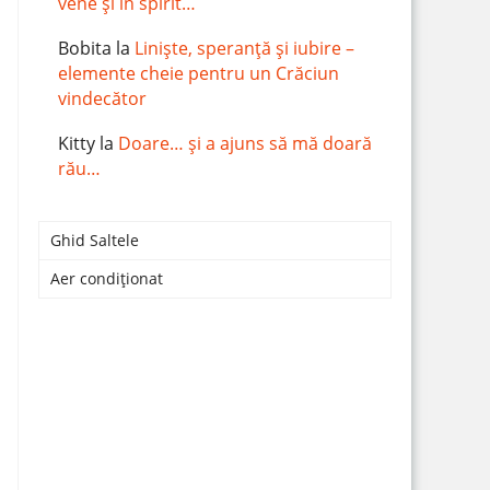
vene și în spirit…
Bobita
la
Liniște, speranță și iubire –
elemente cheie pentru un Crăciun
vindecător
Kitty
la
Doare… și a ajuns să mă doară
rău…
Ghid Saltele
Aer condiționat