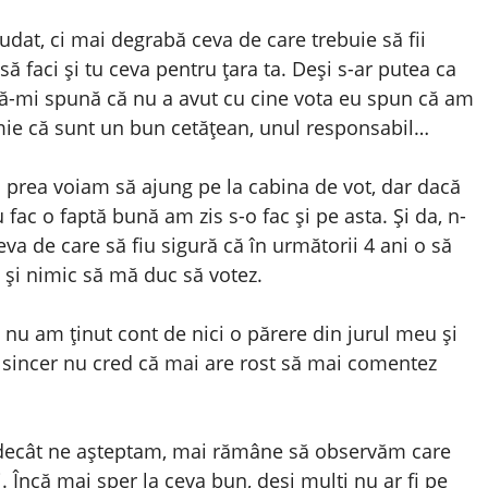
ăudat, ci mai degrabă ceva de care trebuie să fii
ă faci și tu ceva pentru țara ta. Deși s-ar putea ca
să-mi spună că nu a avut cu cine vota eu spun că am
mie că sunt un bun cetățean, unul responsabil…
nu prea voiam să ajung pe la cabina de vot, dar dacă
ac o faptă bună am zis s-o fac și pe asta. Și da, n-
a de care să fiu sigură că în următorii 4 ani o să
 și nimic să mă duc să votez.
ă nu am ținut cont de nici o părere din jurul meu și
i sincer nu cred că mai are rost să mai comentez
 decât ne așteptam, mai rămâne să observăm care
i. Încă mai sper la ceva bun, deși mulți nu ar fi pe