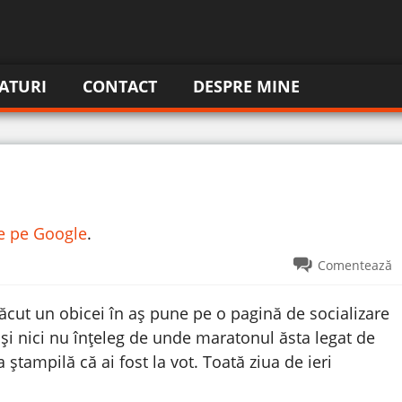
ATURI
CONTACT
DESPRE MINE
re pe Google
.
Comentează
 făcut un obicei în aș pune pe o pagină de socializare
 și nici nu înțeleg de unde maratonul ăsta legat de
ștampilă că ai fost la vot. Toată ziua de ieri