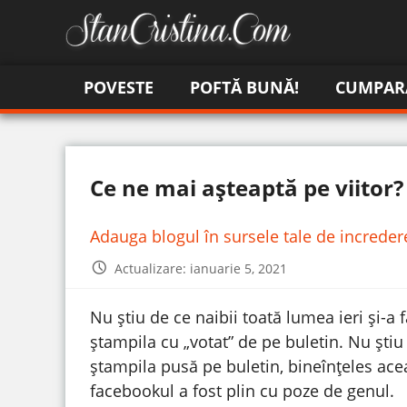
POVESTE
POFTĂ BUNĂ!
CUMPAR
Ce ne mai așteaptă pe viitor?
Adauga blogul în sursele tale de increde
Actualizare: ianuarie 5, 2021
Nu știu de ce naibii toată lumea ieri și-a
ștampila cu „votat” de pe buletin. Nu știu
ștampila pusă pe buletin, bineînțeles acea 
facebookul a fost plin cu poze de genul.