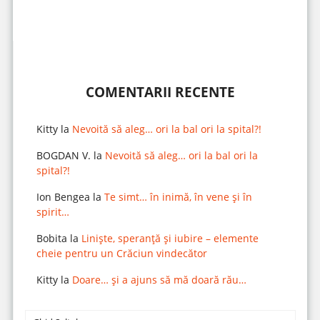
COMENTARII RECENTE
Kitty
la
Nevoită să aleg… ori la bal ori la spital?!
BOGDAN V.
la
Nevoită să aleg… ori la bal ori la
spital?!
Ion Bengea
la
Te simt… în inimă, în vene și în
spirit…
Bobita
la
Liniște, speranță și iubire – elemente
cheie pentru un Crăciun vindecător
Kitty
la
Doare… și a ajuns să mă doară rău…