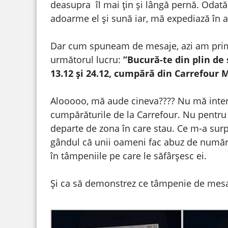
deasupra îl mai țin și lângă pernă. Odată
adoarme el și sună iar, mă expediază în 
Dar cum spuneam de mesaje, azi am primi
următorul lucru:
”Bucură-te din plin de 
13.12 și 24.12, cumpără din Carrefour M
Alooooo, mă aude cineva???? Nu mă intere
cumpărăturile de la Carrefour. Nu pentru 
departe de zona în care stau. Ce m-a surpr
gândul că unii oameni fac abuz de număru
în tâmpeniile pe care le săfârșesc ei.
Și ca să demonstrez ce tâmpenie de mesa