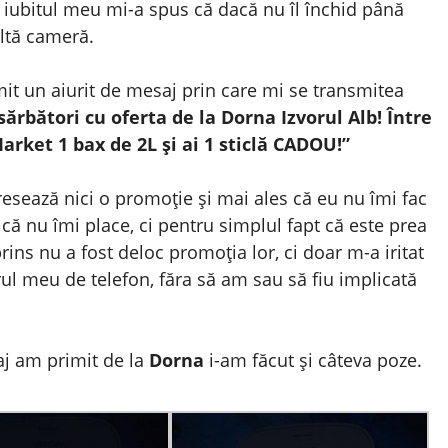
 iubitul meu mi-a spus că dacă nu îl închid până
altă cameră.
t un aiurit de mesaj prin care mi se transmitea
sărbători cu oferta de la Dorna Izvorul Alb! Între
arket 1 bax de 2L și ai 1 sticlă CADOU!”
sează nici o promoție și mai ales că eu nu îmi fac
că nu îmi place, ci pentru simplul fapt că este prea
ins nu a fost deloc promoția lor, ci doar m-a iritat
l meu de telefon, făra să am sau să fiu implicată
j am primit de la
Dorna
i-am făcut și câteva poze.