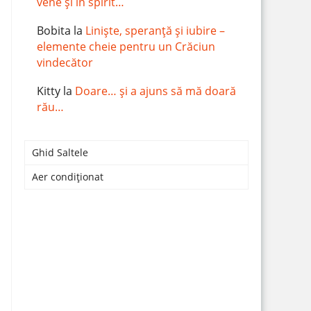
vene și în spirit…
Bobita
la
Liniște, speranță și iubire –
elemente cheie pentru un Crăciun
vindecător
Kitty
la
Doare… și a ajuns să mă doară
rău…
Ghid Saltele
Aer condiționat