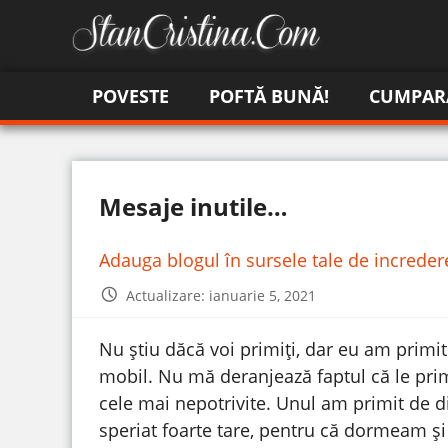
POVESTE
POFTĂ BUNĂ!
CUMPAR
Mesaje inutile…
Adauga blogul în sursele tale de increde
Actualizare: ianuarie 5, 2021
Nu știu dăcă voi primiți, dar eu am primi
mobil. Nu mă deranjează faptul că le pri
cele mai nepotrivite. Unul am primit de d
speriat foarte tare, pentru că dormeam și