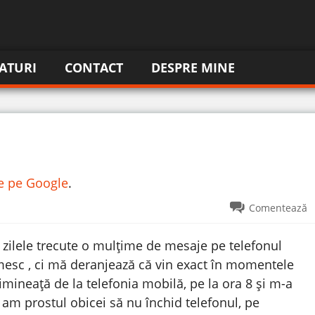
ATURI
CONTACT
DESPRE MINE
re pe Google
.
Comentează
t zilele trecute o mulțime de mesaje pe telefonul
mesc , ci mă deranjează că vin exact în momentele
imineață de la telefonia mobilă, pe la ora 8 și m-a
 am prostul obicei să nu închid telefonul, pe