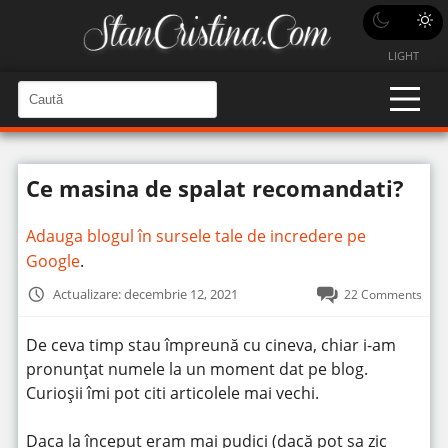
LIGHT
C
a
C
a
u
u
t
t
ă
Ce masina de spalat recomandati?
î
ă
n
S
î
i
Adauga blogul în sursele tale de incredere pe
t
n
e
Google
.
s
i
Actualizare: decembrie 12, 2021
22 Comments
t
e
De ceva timp stau împreună cu cineva, chiar i-am
pronunțat numele la un moment dat pe blog.
Curioșii îmi pot citi articolele mai vechi.
Daca la început eram mai pudici (dacă pot sa zic