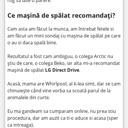
rog sa lase o părere.
Ce mașină de spălat recomandați?
Cam asta am făcut la munca, am întrebat fetele si
am făcut un mini sondaj cu mașina de spălat pe care
o au si daca spală bine.
Rezultatul a fost cam ambiguu, o colega Arctic nu
știu de care, o colega Beko, iar alta mi-a recomandat
mașină de spălat
LG Direct Drive
.
Acasă, mama are Whirlpool, al 6-lea simt, dar se cam
chinuiește când vine vorba sa scoată parul de la
animalele din curte.
Eu ma gandeam sa cumparam online, nu prea stiu
procedura, dar am auzit ca ti-o aduce si acasa (sper
ca intreaga).