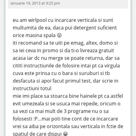
ianuarie 19, 2013 at 9:25 pm
eu am wirlpool cu incarcare verticala si sunt
multumita de ea, daca pui detergent suficient
orice masina spala 😛
iti recomand sa te uiti pe emag, altex, domo si
sa iei ceva in promo si da ti-o livreaza gratuit
acasa iar dc nu merge se poate returna, dar sa
cititi instructiunile de folosire intai pt ca virgula
cuva este prinsa cu o bara si suruburi si tb
desfacuta si apoi facut primul test, dar scrie in
instructiuni totul
mie imi place sa stoarca bine hainele pt ca astfel
evit umezeala si se usuca mai repede, oricum o
sa vezi ca mai mult de 3 programe nu o sa
folosesti :P…mai poti tine cont de ce incarcare
vrei sa aiba pe orizontala sau verticala in fctie de
spatiul de care dispui 😀