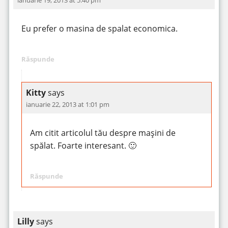
ianuarie 19, 2013 at 5:40 pm
Eu prefer o masina de spalat economica.
Răspunde
Kitty
says
ianuarie 22, 2013 at 1:01 pm
Am citit articolul tău despre mașini de
spălat. Foarte interesant. 🙂
Răspunde
Lilly
says