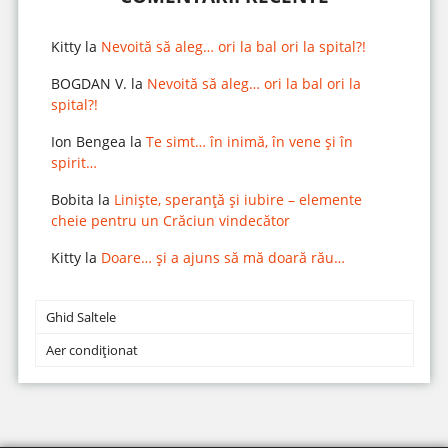
Kitty
la
Nevoită să aleg… ori la bal ori la spital?!
BOGDAN V.
la
Nevoită să aleg… ori la bal ori la
spital?!
Ion Bengea
la
Te simt… în inimă, în vene și în
spirit…
Bobita
la
Liniște, speranță și iubire – elemente
cheie pentru un Crăciun vindecător
Kitty
la
Doare… și a ajuns să mă doară rău…
Ghid Saltele
Aer condiționat