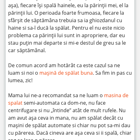
așa), fiecare își spală hainele, eu la părinții mei, el la
părinții lui. O perioada foarte frumoasa, fiecare la
sfârșit de săptămâna trebuia sa ia ghiozdanul cu
haine si sa-l ducă la spălat. Pentru el nu este nicio
problema ca părinții lui sunt in apropriere, dar eu
stau puțin mai departe si mi-e destul de greu sa le
car săptămânal.
De comun acord am hotărât ca este cazul sa ne
luam si noi o
mașină de spălat buna
. Sa fim in pas cu
lumea, zic!
Mama lui ne-a recomandat sa ne luam o
masina de
spalat
semi-automata ca dom-ne, nu face
centrifugare si nu „întinde” atât de mult rufele. Nu
am avut așa ceva in mana, nu am spălat decât cu
mașini de spălat automate si chiar nu pot sa-mi dau
cu părerea. Dacă cineva are așa ceva si ii spală, chiar