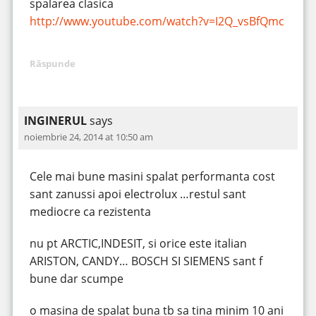
spalarea clasica
http://www.youtube.com/watch?v=I2Q_vsBfQmc
Răspunde
INGINERUL
says
noiembrie 24, 2014 at 10:50 am
Cele mai bune masini spalat performanta cost
sant zanussi apoi electrolux …restul sant
mediocre ca rezistenta
nu pt ARCTIC,INDESIT, si orice este italian
ARISTON, CANDY… BOSCH SI SIEMENS sant f
bune dar scumpe
o masina de spalat buna tb sa tina minim 10 ani