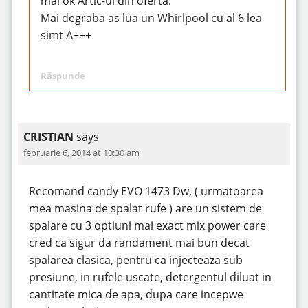
mai ok Artic-ul din oferta.
Mai degraba as lua un Whirlpool cu al 6 lea
simt A+++
Răspunde
CRISTIAN
says
februarie 6, 2014 at 10:30 am
Recomand candy EVO 1473 Dw, ( urmatoarea
mea masina de spalat rufe ) are un sistem de
spalare cu 3 optiuni mai exact mix power care
cred ca sigur da randament mai bun decat
spalarea clasica, pentru ca injecteaza sub
presiune, in rufele uscate, detergentul diluat in
cantitate mica de apa, dupa care incepwe