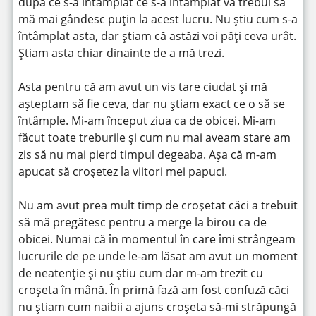
după ce s-a întâmplat ce s-a întâmplat va trebui să
mă mai gândesc puțin la acest lucru. Nu știu cum s-a
întâmplat asta, dar știam că astăzi voi păți ceva urât.
Știam asta chiar dinainte de a mă trezi.
Asta pentru că am avut un vis tare ciudat și mă
așteptam să fie ceva, dar nu știam exact ce o să se
întâmple. Mi-am început ziua ca de obicei. Mi-am
făcut toate treburile și cum nu mai aveam stare am
zis să nu mai pierd timpul degeaba. Așa că m-am
apucat să croșetez la viitori mei papuci.
Nu am avut prea mult timp de croșetat căci a trebuit
să mă pregătesc pentru a merge la birou ca de
obicei. Numai că în momentul în care îmi strângeam
lucrurile de pe unde le-am lăsat am avut un moment
de neatenție și nu știu cum dar m-am trezit cu
croșeta în mână. În primă fază am fost confuză căci
nu știam cum naibii a ajuns croșeta să-mi străpungă