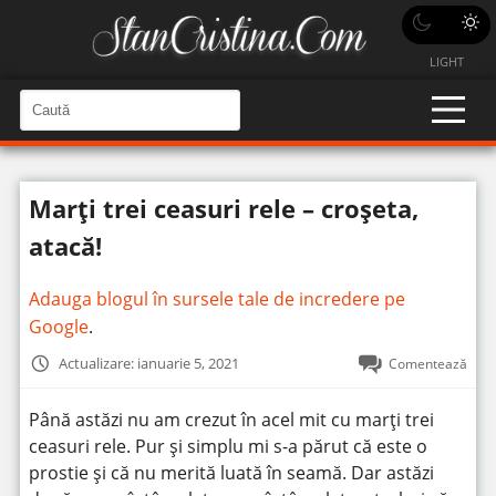
LIGHT
C
a
C
a
u
u
t
t
ă
Marți trei ceasuri rele – croșeta,
î
ă
n
S
î
atacă!
i
t
n
e
s
Adauga blogul în sursele tale de incredere pe
i
Google
.
t
Actualizare: ianuarie 5, 2021
Comentează
e
Până astăzi nu am crezut în acel mit cu marți trei
ceasuri rele. Pur și simplu mi s-a părut că este o
prostie și că nu merită luată în seamă. Dar astăzi