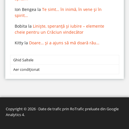
Ion Bengea
la
Te simt… în inimă, în vene și în
spirit…
Bobita
la
Liniște, speranță și iubire – elemente
cheie pentru un Crăciun vindecător
Kitty
la
Doare… și a ajuns să mă doară rău…
Ghid Saltele
Aer condiționat
Copyright © 2026 · Date de trafic prin
RoTrafic preluate din Google
Analytics 4
.