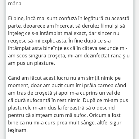
mâna.
Ei bine, încă mai sunt confuză în legătură cu această
parte, deoarece am încercat să derulez filmul și să
înțeleg ce s-a întâmplat mai exact, dar sincer nu
reușesc să-mi explic asta. În fine după ce s-a
întâmplat asta bineînțeles că în câteva secunde mi-
am scos singură croșeta, mi-am dezinfectat rana șiu
am pus un plasture.
Când am făcut acest lucru nu am simțit nimic pe
moment, doar am auzit cum îmi prâia carnea când
am tras de croșetă și apoi m-a cuprins un val de
căldură sufocantă în rest nimic. După ce mi-am pus
plasturele m-am dus la fereastră să o deschid
pentru că simțeam cum mă sufoc. Oricum a fost
bine că nu mi-a curs prea mult sânge, altfel sigur
leșinam.