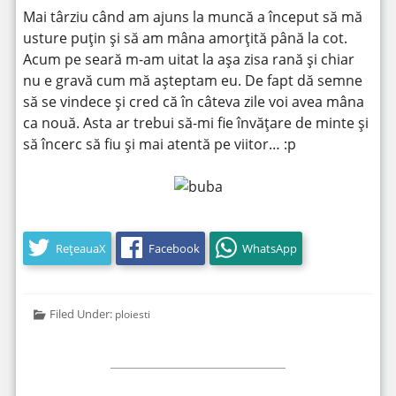
Mai târziu când am ajuns la muncă a început să mă
usture puțin și să am mâna amorțită până la cot.
Acum pe seară m-am uitat la așa zisa rană și chiar
nu e gravă cum mă așteptam eu. De fapt dă semne
să se vindece și cred că în câteva zile voi avea mâna
ca nouă. Asta ar trebui să-mi fie învățare de minte și
să încerc să fiu și mai atentă pe viitor… :p
RețeauaX
Facebook
WhatsApp
Filed Under:
ploiesti