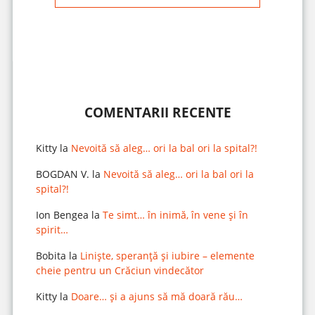
COMENTARII RECENTE
Kitty
la
Nevoită să aleg… ori la bal ori la spital?!
BOGDAN V.
la
Nevoită să aleg… ori la bal ori la
spital?!
Ion Bengea
la
Te simt… în inimă, în vene și în
spirit…
Bobita
la
Liniște, speranță și iubire – elemente
cheie pentru un Crăciun vindecător
Kitty
la
Doare… și a ajuns să mă doară rău…