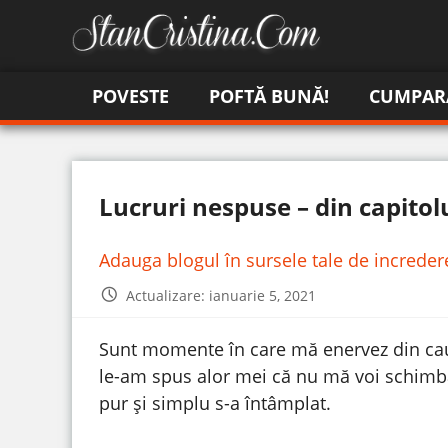
POVESTE
POFTĂ BUNĂ!
CUMPAR
Lucruri nespuse – din capitol
Adauga blogul în sursele tale de increde
Actualizare: ianuarie 5, 2021
Sunt momente în care mă enervez din cauza 
le-am spus alor mei că nu mă voi schimba
pur și simplu s-a întâmplat.