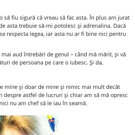
să fiu sigură că vreau să fac asta. În plus am jurat
ă de asta trebuie să-mi potolesc și adrenalina. Dacă
 respecta legea, iar asta nu ar fi bine nici pentru
 mai aud întrebări de genul – când mă mărit, și vă
turi de persoana pe care o iubesc. Și da,
n de mine și doar de mine și nimic mai mult decât
 despre astfel de lucruri și chiar am să mă opresc
 nici nu am chef să le iau în seamă.