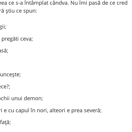
eea ce s-a întâmplat cândva. Nu îmi pasã de ce cred
ă știu ce spun:
ii;
 pregăti ceva;
asă;
;
uncește;
ece?;
ochii unui demon;
 e cu capul în nori, alteori e prea severă;
faţă;