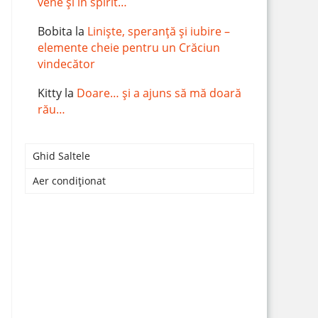
vene și în spirit…
Bobita
la
Liniște, speranță și iubire –
elemente cheie pentru un Crăciun
vindecător
Kitty
la
Doare… și a ajuns să mă doară
rău…
Ghid Saltele
Aer condiționat