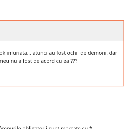
ok infuriata… atunci au fost ochii de demoni, dar
meu nu a fost de acord cu ea ???
âmpurile obligatorii sunt marcate cu
*