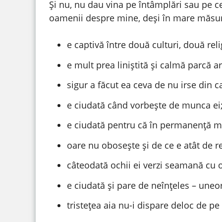
Și nu, nu dau vina pe întâmplări sau pe c
oamenii despre mine, deși în mare măsur
e captivă între două culturi, două relig
e mult prea liniștită și calmă parcă ar
sigur a făcut ea ceva de nu irse din c
e ciudată când vorbește de munca ei
e ciudată pentru că în permanenţă m
oare nu obosește și de ce e atât de r
câteodată ochii ei verzi seamană cu 
e ciudată și pare de neînţeles – uneori
tristeţea aia nu-i dispare deloc de pe 