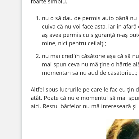
foarte simplu.
nu o să dau de permis auto până nu o 
cuiva că nu voi face asta, iar în afar
aș avea permis cu siguranță n-aș putea
mine, nici pentru ceilalți;
nu mai cred în căsătorie așa că să nu
mai spun ceva nu mă ține o hârtie ală
momentan să nu aud de căsătorie…;
Altfel spus lucrurile pe care le fac eu ți
atât. Poate că nu e momentul să mai spun
aici. Restul bârfelor nu mă interesează și