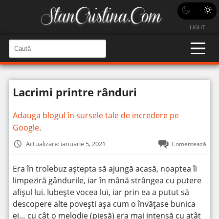
LIGHT
C
a
C
a
u
u
t
t
ă
Lacrimi printre rânduri
î
ă
n
S
î
i
Adauga blogul în sursele tale de incredere pe
t
n
e
Google
.
s
i
Actualizare: ianuarie 5, 2021
Comentează
t
e
Era în trolebuz aștepta să ajungă acasă, noaptea îi
limpeziră gândurile, iar în mână strângea cu putere
afișul lui. Iubește vocea lui, iar prin ea a putut să
descopere alte povești așa cum o învățase bunica
ei… cu cât o melodie (piesă) era mai intensă cu atât