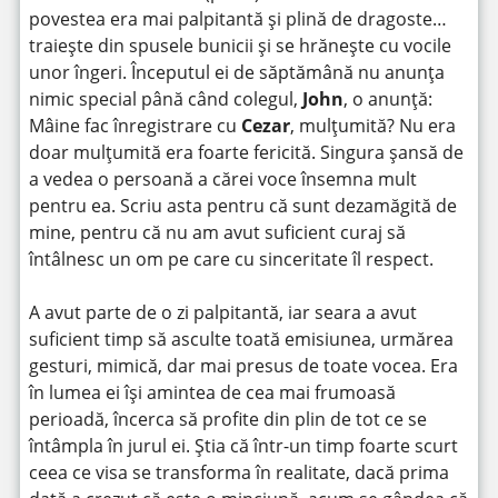
povestea era mai palpitantă și plină de dragoste…
traiește din spusele bunicii și se hrănește cu vocile
unor îngeri. Începutul ei de săptămână nu anunța
nimic special până când colegul,
John
, o anunță:
Mâine fac înregistrare cu
Cezar
, mulțumită? Nu era
doar mulțumită era foarte fericită. Singura șansă de
a vedea o persoană a cărei voce însemna mult
pentru ea. Scriu asta pentru că sunt dezamăgită de
mine, pentru că nu am avut suficient curaj să
întâlnesc un om pe care cu sinceritate îl respect.
A avut parte de o zi palpitantă, iar seara a avut
suficient timp să asculte toată emisiunea, urmărea
gesturi, mimică, dar mai presus de toate vocea. Era
în lumea ei își amintea de cea mai frumoasă
perioadă, încerca să profite din plin de tot ce se
întâmpla în jurul ei. Știa că într-un timp foarte scurt
ceea ce visa se transforma în realitate, dacă prima