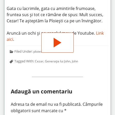
Gata cu lacrimile, gata cu amintirile frumoase,
fruntea sus și tot ce rămâne de spus: Mult succes,
Cezar! Te așteptăm la Ploiești ca pe un învingător.
Aruncă un ochi și pe canalul meu de Youtube.
Link
aici
.
Filed Under:
ploiesti
Tagged With:
,
,
Cezar
Generația lui John
John
Adaugă un comentariu
Adresa ta de email nu va fi publicată.
Câmpurile
obligatorii sunt marcate cu
*