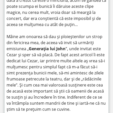
dată a crezut că este o minciună, acum se gândea că
poate scumpa ei bunică îi dăruise aceste clipe
magice, nu cerea mult, vroia doar să meargă la
concert, dar era conștientă că este imposibil și de
aceea se mulțumea cu atât de puțin…
Mâine am onoarea să dau și ploieștenilor un strop
din fericirea mea, de aceea vă invit să urmăriți
emisiunea „
Generația lui John
”, unde invitat este
Cezar și sper să vă placă. De fapt acest articol îi este
dedicat lui Cezar, iar printre multe altele aș vrea să-i
mulțumesc pentru simplul fapt că m-a făcut să-i
simt prezența bunicii mele, să-mi amintesc de zilele
frumoase petrecute la teatru, dar și de „rădăcinile
mele”. Și cum cea mai valoroasă susținere este cea
de acasă este important să știi că oamenii de acasă
te susțin și au încredere în tine. Indiferent de ce se
va întâmpla suntem mandrii de tine și iartă-ne că nu
știm să te prețuim cum se cuvine.