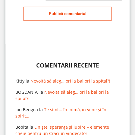
Publică comentariul
COMENTARII RECENTE
Kitty
la
Nevoită să aleg… ori la bal ori la spital?!
BOGDAN V.
la
Nevoită să aleg… ori la bal ori la
spital?!
Ion Bengea
la
Te simt… în inimă, în vene și în
spirit…
Bobita
la
Liniște, speranță și iubire – elemente
cheie pentru un Crăciun vindecător