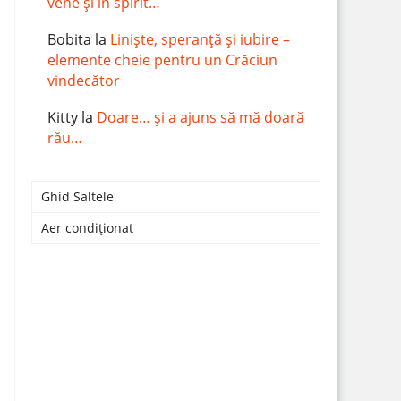
vene și în spirit…
Bobita
la
Liniște, speranță și iubire –
elemente cheie pentru un Crăciun
vindecător
Kitty
la
Doare… și a ajuns să mă doară
rău…
Ghid Saltele
Aer condiționat