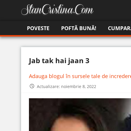
POVESTE
POFTĂ BUNĂ!
CUMPAR
Jab tak hai jaan 3
Adauga blogul în sursele tale de increde
Actualizare: noiembrie 8, 2022