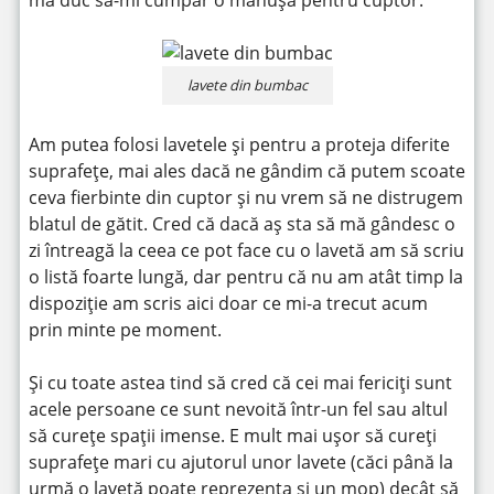
lavete din bumbac
Am putea folosi lavetele și pentru a proteja diferite
suprafețe, mai ales dacă ne gândim că putem scoate
ceva fierbinte din cuptor și nu vrem să ne distrugem
blatul de gătit. Cred că dacă aș sta să mă gândesc o
zi întreagă la ceea ce pot face cu o lavetă am să scriu
o listă foarte lungă, dar pentru că nu am atât timp la
dispoziție am scris aici doar ce mi-a trecut acum
prin minte pe moment.
Și cu toate astea tind să cred că cei mai fericiți sunt
acele persoane ce sunt nevoită într-un fel sau altul
să curețe spații imense. E mult mai ușor să cureți
suprafețe mari cu ajutorul unor lavete (căci până la
urmă o lavetă poate reprezenta și un mop) decât să