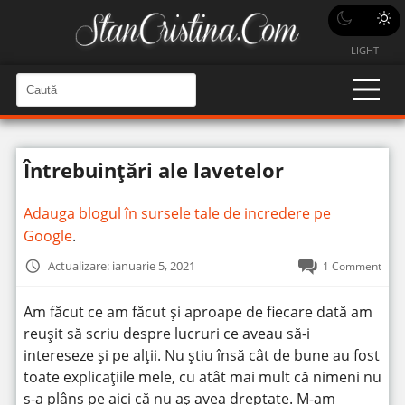
LIGHT
C
a
C
a
u
u
t
t
ă
Întrebuințări ale lavetelor
î
ă
n
S
î
i
Adauga blogul în sursele tale de incredere pe
t
n
e
Google
.
s
i
Actualizare: ianuarie 5, 2021
1 Comment
t
e
Am făcut ce am făcut și aproape de fiecare dată am
reușit să scriu despre lucruri ce aveau să-i
intereseze și pe alții. Nu știu însă cât de bune au fost
toate explicațiile mele, cu atât mai mult că nimeni nu
s-a plâns pe aici că nu aș avea dreptate. M-am