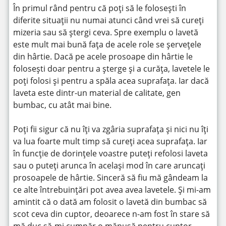
În primul rând pentru că poți să le folosești în
diferite situații nu numai atunci când vrei să cureți
mizeria sau să ștergi ceva. Spre exemplu o lavetă
este mult mai bună fața de acele role se șervețele
din hârtie. Dacă pe acele prosoape din hârtie le
folosești doar pentru a șterge și a curăța, lavetele le
poți folosi și pentru a spăla acea suprafața. Iar dacă
laveta este dintr-un material de calitate, gen
bumbac, cu atât mai bine.
Poți fii sigur că nu îți va zgâria suprafața și nici nu îți
va lua foarte mult timp să cureți acea suprafața. Iar
în funcție de dorințele voastre puteți refolosi laveta
sau o puteți arunca în același mod în care aruncați
prosoapele de hârtie. Sinceră să fiu mă gândeam la
ce alte întrebuințări pot avea avea lavetele. Și mi-am
amintit că o dată am folosit o lavetă din bumbac să
scot ceva din cuptor, deoarece n-am fost în stare să
mă duc să-mi cumpăr o mănușă pentru cuptor.