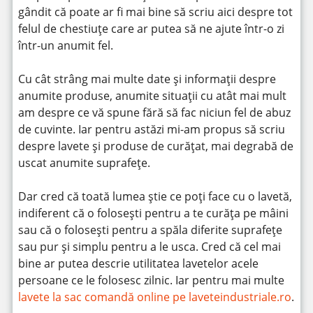
gândit că poate ar fi mai bine să scriu aici despre tot
felul de chestiuțe care ar putea să ne ajute într-o zi
într-un anumit fel.
Cu cât strâng mai multe date și informații despre
anumite produse, anumite situații cu atât mai mult
am despre ce vă spune fără să fac niciun fel de abuz
de cuvinte. Iar pentru astăzi mi-am propus să scriu
despre lavete și produse de curățat, mai degrabă de
uscat anumite suprafețe.
Dar cred că toată lumea știe ce poți face cu o lavetă,
indiferent că o folosești pentru a te curăța pe mâini
sau că o folosești pentru a spăla diferite suprafețe
sau pur și simplu pentru a le usca. Cred că cel mai
bine ar putea descrie utilitatea lavetelor acele
persoane ce le folosesc zilnic. Iar pentru mai multe
lavete la sac comandă online pe laveteindustriale.ro
.