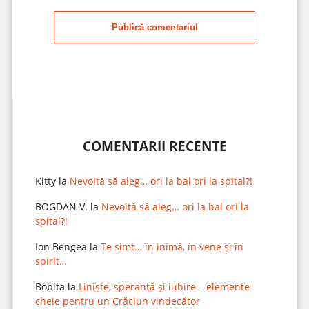
Publică comentariul
COMENTARII RECENTE
Kitty
la
Nevoită să aleg… ori la bal ori la spital?!
BOGDAN V.
la
Nevoită să aleg… ori la bal ori la
spital?!
Ion Bengea
la
Te simt… în inimă, în vene și în
spirit…
Bobita
la
Liniște, speranță și iubire – elemente
cheie pentru un Crăciun vindecător