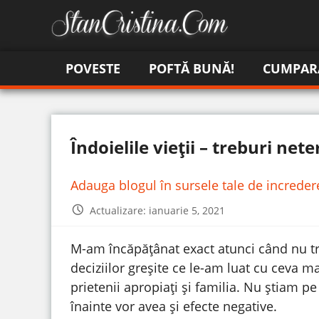
POVESTE
POFTĂ BUNĂ!
CUMPAR
Îndoielile vieții – treburi ne
Adauga blogul în sursele tale de increde
Actualizare: ianuarie 5, 2021
M-am încăpățânat exact atunci când nu tre
deciziilor greșite ce le-am luat cu ceva 
prietenii apropiați și familia. Nu știam pe
înainte vor avea și efecte negative.