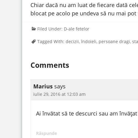
Chiar dacă nu am luat de fiecare dată ce
blocat pe acolo pe undeva să nu mai pot f
Filed Under:
D-ale fetelor
Tagged With:
decizii
,
îndoieli
,
persoane dragi
,
sta
Comments
Marius
says
iulie 29, 2016 at 12:03 am
Ai învătat să te descurci sau am învățat
Răspunde