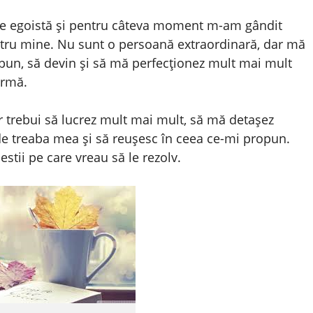
rte egoistă și pentru câteva moment m-am gândit
ntru mine. Nu sunt o persoană extraordinară, dar mă
i bun, să devin și să mă perfecționez mult mai mult
urmă.
ar trebui să lucrez mult mai mult, să mă detașez
e treaba mea și să reușesc în ceea ce-mi propun.
stii pe care vreau să le rezolv.