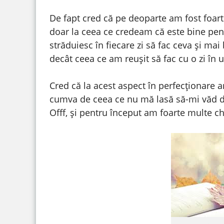
De fapt cred că pe deoparte am fost foa
doar la ceea ce credeam că este bine pe
străduiesc în fiecare zi să fac ceva și ma
decât ceea ce am reușit să fac cu o zi în 
Cred că la acest aspect în perfecționare 
cumva de ceea ce nu mă lasă să-mi văd d
Offf, și pentru început am foarte multe che