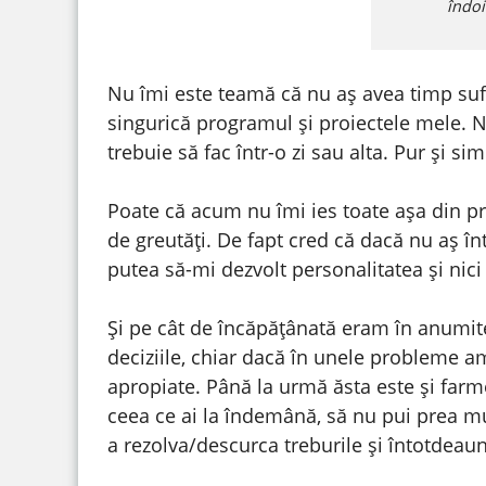
îndoie
Nu îmi este teamă că nu aș avea timp suf
singurică programul și proiectele mele. 
trebuie să fac într-o zi sau alta. Pur și 
Poate că acum nu îmi ies toate așa din pri
de greutăți. De fapt cred că dacă nu aș î
putea să-mi dezvolt personalitatea și nici 
Și pe cât de încăpățânată eram în anumite 
deciziile, chiar dacă în unele probleme a
apropiate. Până la urmă ăsta este și farmec
ceea ce ai la îndemână, să nu pui prea mul
a rezolva/descurca treburile și întotdeau