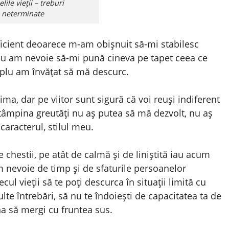
lile vieții – treburi
neterminate
icient deoarece m-am obișnuit să-mi stabilesc
Nu am nevoie să-mi pună cineva pe tapet ceea ce
simplu am învățat să mă descurc.
ma, dar pe viitor sunt sigură că voi reuși indiferent
ntâmpina greutăți nu aș putea să mă dezvolt, nu aș
caracterul, stilul meu.
chestii, pe atât de calmă și de liniștită iau acum
m nevoie de timp și de sfaturile persoanelor
ul vieții să te poți descurca în situații limită cu
te întrebări, să nu te îndoiești de capacitatea ta de
na să mergi cu fruntea sus.