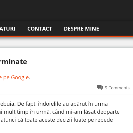
ATURI
CONTACT
DESPRE MINE
terminate
re pe Google
.
5 Comments
buia. De fapt, îndoielile au apărut în urma
mai mult timp în urmă, când mi-am lăsat deoparte
 atunci că toate aceste decizii luate pe repede