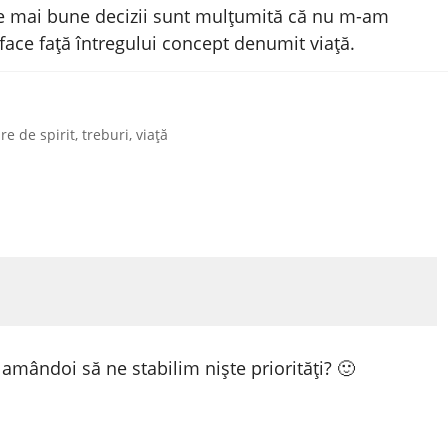
le mai bune decizii sunt mulțumită că nu m-am
ace față întregului concept denumit viață.
re de spirit
,
treburi
,
viață
 amândoi să ne stabilim niște priorități? 🙂