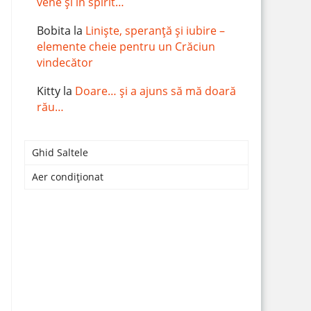
vene și în spirit…
Bobita
la
Liniște, speranță și iubire –
elemente cheie pentru un Crăciun
vindecător
Kitty
la
Doare… și a ajuns să mă doară
rău…
Ghid Saltele
Aer condiționat