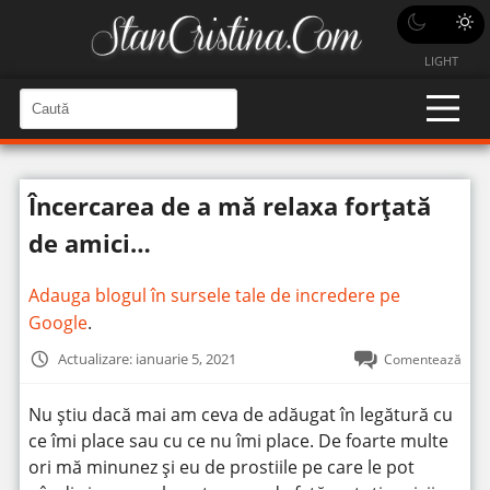
LIGHT
C
a
C
a
u
u
t
t
ă
Încercarea de a mă relaxa forțată
î
ă
n
S
î
de amici…
i
t
n
e
s
Adauga blogul în sursele tale de incredere pe
i
Google
.
t
Actualizare: ianuarie 5, 2021
Comentează
e
Nu știu dacă mai am ceva de adăugat în legătură cu
ce îmi place sau cu ce nu îmi place. De foarte multe
ori mă minunez și eu de prostiile pe care le pot