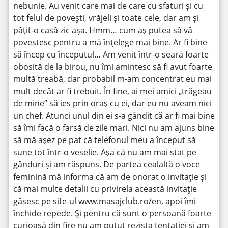
nebunie. Au venit care mai de care cu sfaturi și cu
tot felul de povești, vrăjeli și toate cele, dar am și
pățit-o casă zic așa. Hmm… cum aș putea să vă
povestesc pentru a mă înțelege mai bine. Ar fi bine
să încep cu începutul… Am venit într-o seară foarte
obosită de la birou, nu îmi amintesc să fi avut foarte
multă treabă, dar probabil m-am concentrat eu mai
mult decât ar fi trebuit. În fine, ai mei amici „trăgeau
de mine” să ies prin oraș cu ei, dar eu nu aveam nici
un chef. Atunci unul din ei s-a gândit că ar fi mai bine
să îmi facă o farsă de zile mari. Nici nu am ajuns bine
să mă așez pe pat că telefonul meu a început să
sune tot într-o veselie. Așa că nu am mai stat pe
gânduri și am răspuns. De partea cealaltă o voce
feminină mă informa că am de onorat o invitație și
că mai multe detalii cu privirela această invitație
găsesc pe site-ul www.masajclub.ro/en, apoi îmi
închide repede. Și pentru că sunt o persoană foarte
curioasă din fire nu am putut rezista tentației și am