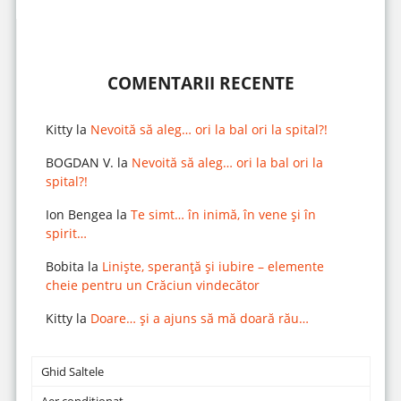
COMENTARII RECENTE
Kitty
la
Nevoită să aleg… ori la bal ori la spital?!
BOGDAN V.
la
Nevoită să aleg… ori la bal ori la
spital?!
Ion Bengea
la
Te simt… în inimă, în vene și în
spirit…
Bobita
la
Liniște, speranță și iubire – elemente
cheie pentru un Crăciun vindecător
Kitty
la
Doare… și a ajuns să mă doară rău…
Ghid Saltele
Aer condiționat