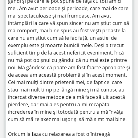
gândi și pe care le pot spune de față cu toți amicii
mei. Am avut perioade și perioade, care mai de care
mai spectaculoase și mai frumoase. Am avut
întâmplări la care vă spun sincer nu am știut cum să
mă comport, mai bine spus au fost vești proaste la
care nu am știut cum să le fac față, un astfel de
exemplu este și moarte bunicii mele. Deși a trecut
suficient timp de la acest nefericit eveniment, încă
nu mă pot obișnui cu gândul că nu mai este printre
noi. Mă gândesc că poate am fost foarte apropiate și
de aceea am această problemă și în acest moment.
Cei mai mulți dintre prietenii mei, de fapt cei care
stau mai mult timp pe lângă mine și mă cunosc au
încercat diverse metode de a mă face să uit acestă
pierdere, dar mai ales pentru a-mi recăpăta
încrederea în mine și totodată pentru a mă învăța
cum să mă relaxez mai ușor și să mă simt mai bine.
Oricum la faza cu relaxarea a fost o întreagă