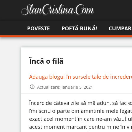
POVESTE
POFTĂ BUNĂ!
CUMPAR
Încă o filă
Adauga blogul în sursele tale de increde
Actualizare: ianuarie 5, 2021
Încerc de câteva zile să mă adun, să fac e
îmi scriu o parte din amintirile mele leg
exact acel moment în care ne-am văzut ult
acest moment marcant pentru mine în viit