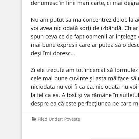
denumesc în linii mari carte, ci mai degr
Nu am putut să mă concentrez deloc la ace
voi avea niciodată sorți de izbândă. Chia
spun ceva ce de fapt oamenii ar înțelege 
mai bune expresii care ar putea să o desc
deși îmi doresc…
Zilele trecute am tot încercat să formulez
cele mai bune cuvinte și asta mă face să 
niciodată nu voi fi ca ea, niciodată nu voi
la fel ca ea. A fost și va rămâne în sufle
despre ea că este perfecțiunea pe care mu
Filed Under:
Poveste