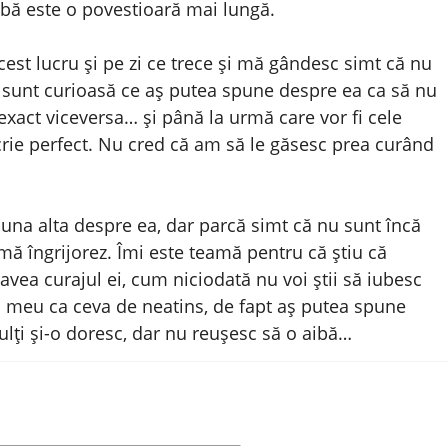
abă este o povestioară mai lungă.
st lucru și pe zi ce trece și mă gândesc simt că nu
r sunt curioasă ce aș putea spune despre ea ca să nu
exact viceversa… și până la urmă care vor fi cele
rie perfect. Nu cred că am să le găsesc prea curând
 una alta despre ea, dar parcă simt că nu sunt încă
mă îngrijorez. Îmi este teamă pentru că știu că
 avea curajul ei, cum niciodată nu voi știi să iubesc
tul meu ca ceva de neatins, de fapt aș putea spune
lți și-o doresc, dar nu reușesc să o aibă…