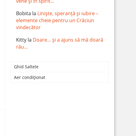
vene și în spirit…
Bobita
la
Liniște, speranță și iubire –
elemente cheie pentru un Crăciun
vindecător
Kitty
la
Doare… și a ajuns să mă doară
rău…
Ghid Saltele
Aer condiționat