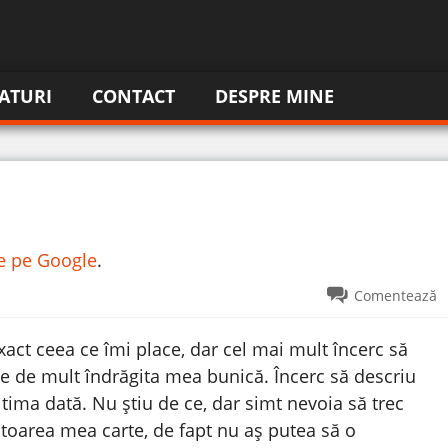
ATURI
CONTACT
DESPRE MINE
re pe Google
.
Comentează
xact ceea ce îmi place, dar cel mai mult încerc să
ate de mult îndrăgita mea bunică. Încerc să descriu
ima dată. Nu știu de ce, dar simt nevoia să trec
oarea mea carte, de fapt nu aș putea să o