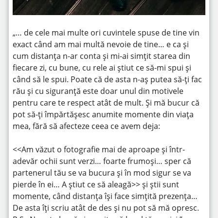
„… de cele mai multe ori cuvintele spuse de tine vin
exact când am mai multă nevoie de tine… e ca și
cum distanța n-ar conta și mi-ai simțit starea din
fiecare zi, cu bune, cu rele ai știut ce să-mi spui și
când să le spui. Poate că de asta n-aș putea să-ți fac
rău și cu siguranță este doar unul din motivele
pentru care te respect atât de mult. Și mă bucur că
pot să-ți împărtășesc anumite momente din viața
mea, fără să afecteze ceea ce avem deja:
<<Am văzut o fotografie mai de aproape și într-
adevăr ochii sunt verzi… foarte frumoși… sper că
partenerul tău se va bucura și în mod sigur se va
pierde în ei… A știut ce să aleagă>> și știi sunt
momente, când distanța își face simțită prezența…
De asta îți scriu atât de des și nu pot să mă opresc.