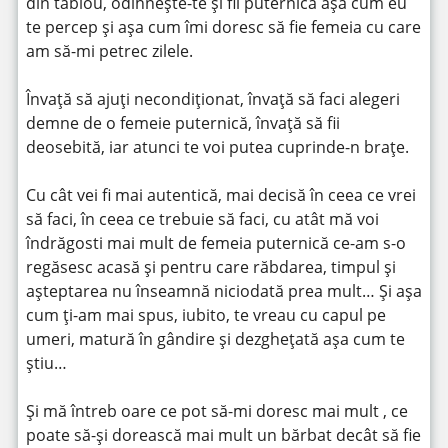
din tablou, odihnește-te și fii puternică așa cum eu
te percep și așa cum îmi doresc să fie femeia cu care
am să-mi petrec zilele.
Învață să ajuți necondiționat, învață să faci alegeri
demne de o femeie puternică, învață să fii
deosebită, iar atunci te voi putea cuprinde-n brațe.
Cu cât vei fi mai autentică, mai decisă în ceea ce vrei
să faci, în ceea ce trebuie să faci, cu atât mă voi
îndrăgosti mai mult de femeia puternică ce-am s-o
regăsesc acasă și pentru care răbdarea, timpul și
așteptarea nu înseamnă niciodată prea mult… Și așa
cum ți-am mai spus, iubito, te vreau cu capul pe
umeri, matură în gândire și dezghețată așa cum te
știu…
Și mă întreb oare ce pot să-mi doresc mai mult , ce
poate să-și dorească mai mult un bărbat decât să fie