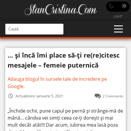
LIGHT
C
a
C
a
u
u
t
t
ă
… și încă îmi place să-ți re(re)citesc
î
ă
n
S
î
mesajele – femeie puternică
i
t
n
e
s
Adauga blogul în sursele tale de incredere pe
i
Google
.
t
Actualizare: ianuarie 5, 2021
2 Comments
e
„Închide ochii, pune capul pe pernă și strânge-mă de
mână… cândva vei simți ceea ce-ți dorești și mai
mult decât atât!!! Dar acum, iubirea mea lasă poza