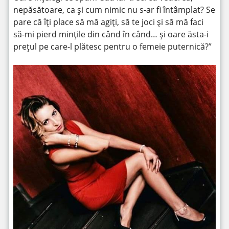
nepăsătoare, ca și cum nimic nu s-ar fi întâmplat? Se
pare că îți place să mă agiți, să te joci și să mă faci
să-mi pierd mințile din când în când… și oare ăsta-i
prețul pe care-l plătesc pentru o femeie puternică?”