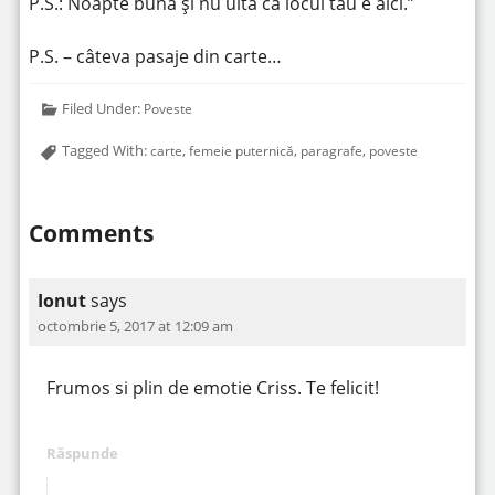
P.S.: Noapte bună și nu uita că locul tău e aici.”
P.S. – câteva pasaje din carte…
Filed Under:
Poveste
Tagged With:
,
,
,
carte
femeie puternică
paragrafe
poveste
Comments
Ionut
says
octombrie 5, 2017 at 12:09 am
Frumos si plin de emotie Criss. Te felicit!
Răspunde