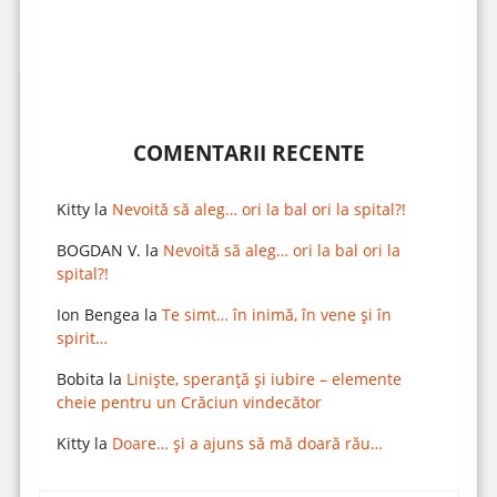
COMENTARII RECENTE
Kitty
la
Nevoită să aleg… ori la bal ori la spital?!
BOGDAN V.
la
Nevoită să aleg… ori la bal ori la
spital?!
Ion Bengea
la
Te simt… în inimă, în vene și în
spirit…
Bobita
la
Liniște, speranță și iubire – elemente
cheie pentru un Crăciun vindecător
Kitty
la
Doare… și a ajuns să mă doară rău…