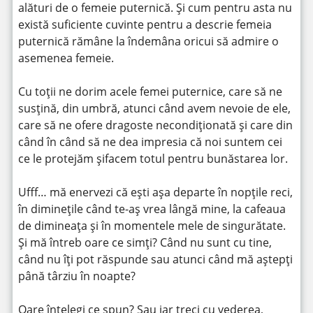
alături de o femeie puternică. Și cum pentru asta nu
există suficiente cuvinte pentru a descrie femeia
puternică rămâne la îndemâna oricui să admire o
asemenea femeie.
Cu toții ne dorim acele femei puternice, care să ne
susțină, din umbră, atunci când avem nevoie de ele,
care să ne ofere dragoste necondiționată și care din
când în când să ne dea impresia că noi suntem cei
ce le protejăm șifacem totul pentru bunăstarea lor.
Ufff… mă enervezi că ești așa departe în nopțile reci,
în diminețile când te-aș vrea lângă mine, la cafeaua
de dimineața și în momentele mele de singurătate.
Și mă întreb oare ce simți? Când nu sunt cu tine,
când nu îți pot răspunde sau atunci când mă aștepți
până târziu în noapte?
Oare înțelegi ce spun? Sau iar treci cu vederea,