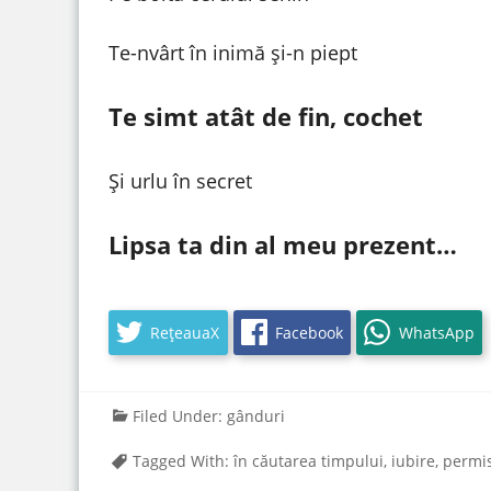
Te-nvârt în inimă și-n piept
Te simt atât de fin, cochet
Și urlu în secret
Lipsa ta din al meu prezent…
RețeauaX
Facebook
WhatsApp
Filed Under:
gânduri
Tagged With:
în căutarea timpului
,
iubire
,
permi