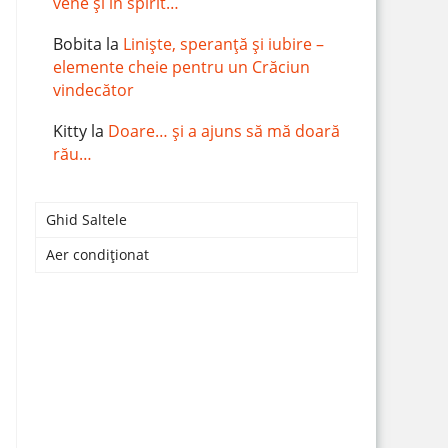
vene și în spirit…
Bobita
la
Liniște, speranță și iubire –
elemente cheie pentru un Crăciun
vindecător
Kitty
la
Doare… și a ajuns să mă doară
rău…
Ghid Saltele
Aer condiționat