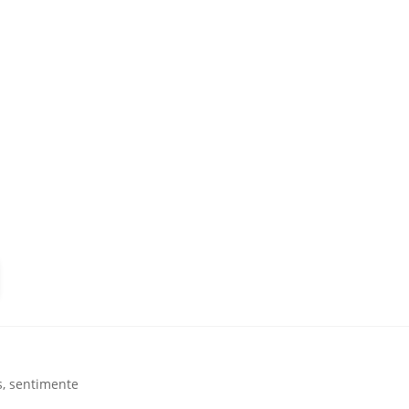
s
,
sentimente