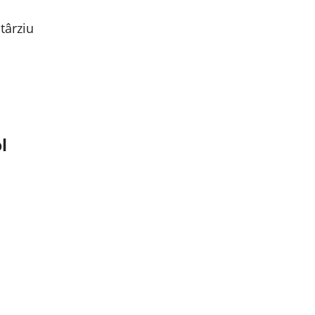
 târziu
l