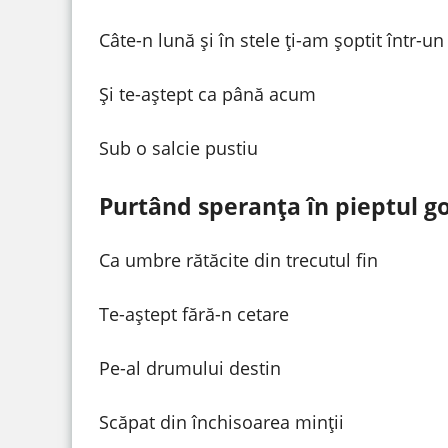
Câte-n lună și în stele ți-am șoptit într-un
Și te-aștept ca până acum
Sub o salcie pustiu
Purtând speranța în pieptul go
Ca umbre rătăcite din trecutul fin
Te-aștept fără-n cetare
Pe-al drumului destin
Scăpat din închisoarea minții