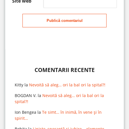
Site web
Publică comentariul
COMENTARII RECENTE
Kitty
la
Nevoită să aleg… ori la bal ori la spital?!
BOGDAN V.
la
Nevoită să aleg… ori la bal ori la
spital?!
Ion Bengea
la
Te simt… în inimă, în vene și în
spirit…
Bobita
la
Liniște, speranță și iubire – elemente