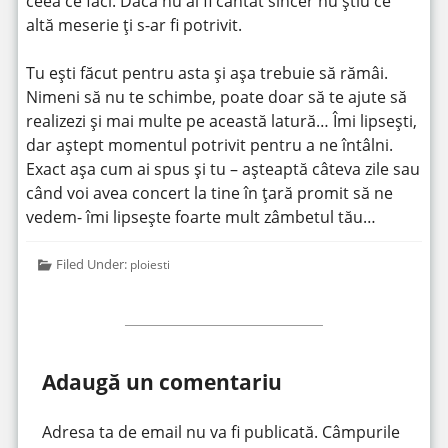
ceea ce faci. Dacă nu ai fi cântat sincer nu știu ce
altă meserie ți s-ar fi potrivit.
Tu ești făcut pentru asta și așa trebuie să rămâi.
Nimeni să nu te schimbe, poate doar să te ajute să
realizezi și mai multe pe această latură… Îmi lipsești,
dar aștept momentul potrivit pentru a ne întâlni.
Exact așa cum ai spus și tu – așteaptă câteva zile sau
când voi avea concert la tine în țară promit să ne
vedem- îmi lipsește foarte mult zâmbetul tău…
Filed Under:
ploiesti
Adaugă un comentariu
Adresa ta de email nu va fi publicată.
Câmpurile