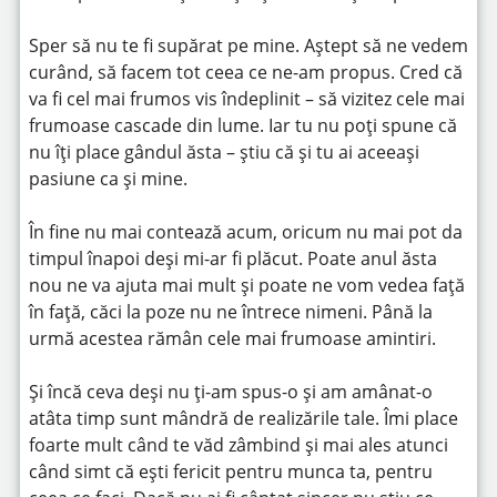
Sper să nu te fi supărat pe mine. Aștept să ne vedem
curând, să facem tot ceea ce ne-am propus. Cred că
va fi cel mai frumos vis îndeplinit – să vizitez cele mai
frumoase cascade din lume. Iar tu nu poți spune că
nu îți place gândul ăsta – știu că și tu ai aceeași
pasiune ca și mine.
În fine nu mai contează acum, oricum nu mai pot da
timpul înapoi deși mi-ar fi plăcut. Poate anul ăsta
nou ne va ajuta mai mult și poate ne vom vedea față
în față, căci la poze nu ne întrece nimeni. Până la
urmă acestea rămân cele mai frumoase amintiri.
Și încă ceva deși nu ți-am spus-o și am amânat-o
atâta timp sunt mândră de realizările tale. Îmi place
foarte mult când te văd zâmbind și mai ales atunci
când simt că ești fericit pentru munca ta, pentru