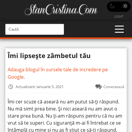
LIGHT
C
a
C
a
u
u
t
t
ă
Îmi lipsește zâmbetul tău
î
ă
n
S
î
i
Adauga blogul în sursele tale de incredere pe
t
n
e
Google
.
s
i
Actualizare: ianuarie 5, 2021
Comentează
t
e
Îmi cer scuze că aseară nu am putut să-ți răspund.
Nu mă simt prea bine. Și nici aseară nu am avut o
stare prea bună. Nu ți-am răspuns pentru că nu am
vrut să te superi. Cu siguranță m-ai fi întrebat ce se
întâmplă cu mine și nu aș fi știut ce să-ți răspund.