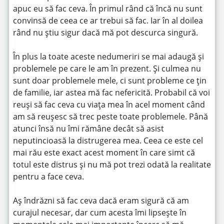
apuc eu să fac ceva. În primul rând că încă nu sunt
convinsă de ceea ce ar trebui să fac. Iar în al doilea
rând nu știu sigur dacă mă pot descurca singură.
În plus la toate aceste nedumeriri se mai adaugă și
problemele pe care le am în prezent. Și culmea nu
sunt doar problemele mele, ci sunt probleme ce țin
de familie, iar astea mă fac nefericită. Probabil că voi
reuși să fac ceva cu viața mea în acel moment când
am să reușesc să trec peste toate problemele. Până
atunci însă nu îmi rămâne decât să asist
neputincioasă la distrugerea mea. Ceea ce este cel
mai rău este exact acest moment în care simt că
totul este distrus și nu mă pot trezi odată la realitate
pentru a face ceva.
Aș îndrăzni să fac ceva dacă eram sigură că am
curajul necesar, dar cum acesta îmi lipsește în