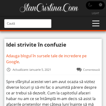
LIGHT
C
a
C
a
u
u
t
t
ă
Idei strivite în confuzie
î
ă
n
S
î
i
Adauga blogul în sursele tale de incredere pe
t
n
e
Google
.
s
i
Actualizare: ianuarie 5, 2021
Comentează
t
e
Spre sfârșitul acestei veri am avut ocazia să vizitez
diverse locuri și să-mi fac o anumită părere despre
ce ar trebui să dezvolt. Cum la capitotlul afaceri
habar nu am ce se întâmplă m-am decis să asist la
afacerile prietenilor mei câteva luni înainte să mă