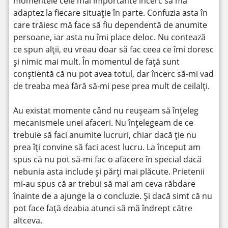
momentele cele mai importante încerc să mă
adaptez la fiecare situație în parte. Confuzia asta în
care trăiesc mă face să fiu dependentă de anumite
persoane, iar asta nu îmi place deloc. Nu contează
ce spun alții, eu vreau doar să fac ceea ce îmi doresc
și nimic mai mult. În momentul de față sunt
conștientă că nu pot avea totul, dar încerc să-mi vad
de treaba mea fără să-mi pese prea mult de ceilalți.
Au existat momente când nu reușeam să înțeleg
mecanismele unei afaceri. Nu înțelegeam de ce
trebuie să faci anumite lucruri, chiar dacă ție nu
prea îți convine să faci acest lucru. La început am
spus că nu pot să-mi fac o afacere în special dacă
nebunia asta include și părți mai plăcute. Prietenii
mi-au spus că ar trebui să mai am ceva răbdare
înainte de a ajunge la o concluzie. Și dacă simt că nu
pot face față deabia atunci să mă îndrept către
altceva.