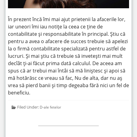
În prezent încă îmi mai ajut prietenii la afacerile lor,
iar uneori îmi iau notițe la ceea ce ține de
contabilitate și responsabilitate în principal. Știu că
pentru a avea o afacere de succes trebuie să apelezi
la o firmă contabilitate specializată pentru astfel de
lucruri. Și mai știu că trebuie să invetești mai mult
decîât ți-ai făcut prima dată calculul. De aceea am
spus că ar trebui mai întâi să mă liniștesc și apoi să
mă hotărăsc ce vreau să fac, Nu de alta, dar nu aș
vrea să pierd banii și timp degeaba fără nici un fel de
beneficiu.
Filed Under:
D-ale fetelor