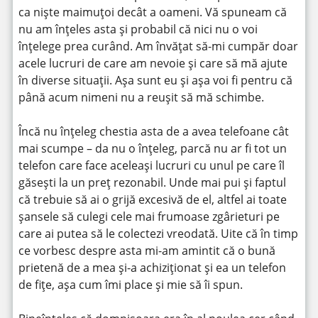
ca niște maimuțoi decât a oameni. Vă spuneam că
nu am înțeles asta și probabil că nici nu o voi
înțelege prea curând. Am învățat să-mi cumpăr doar
acele lucruri de care am nevoie și care să mă ajute
în diverse situații. Așa sunt eu și așa voi fi pentru că
până acum nimeni nu a reușit să mă schimbe.
Încă nu înțeleg chestia asta de a avea telefoane cât
mai scumpe – da nu o înțeleg, parcă nu ar fi tot un
telefon care face aceleași lucruri cu unul pe care îl
găsești la un preț rezonabil. Unde mai pui și faptul
că trebuie să ai o grijă excesivă de el, altfel ai toate
șansele să culegi cele mai frumoase zgârieturi pe
care ai putea să le colectezi vreodată. Uite că în timp
ce vorbesc despre asta mi-am amintit că o bună
prietenă de a mea și-a achiziționat și ea un telefon
de fițe, așa cum îmi place și mie să îi spun.