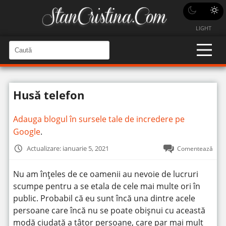
LIGHT
C
a
C
a
u
u
t
t
ă
Husă telefon
î
ă
n
S
î
i
Adauga blogul în sursele tale de incredere pe
t
n
e
Google
.
s
i
Actualizare: ianuarie 5, 2021
Comentează
t
e
Nu am înțeles de ce oamenii au nevoie de lucruri
scumpe pentru a se etala de cele mai multe ori în
public. Probabil că eu sunt încă una dintre acele
persoane care încă nu se poate obișnui cu această
modă ciudată a tâtor persoane, care par mai mult