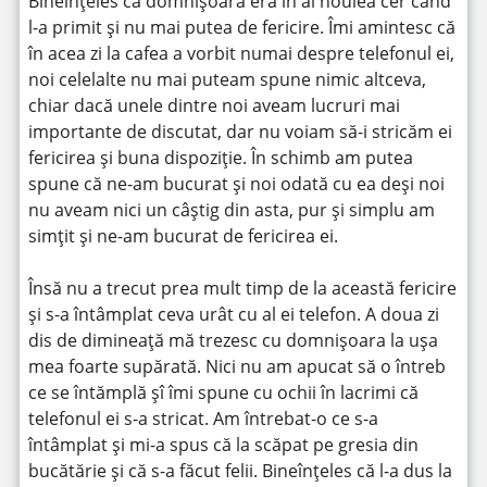
Bineînțeles că domnișoara era în al noulea cer când
l-a primit și nu mai putea de fericire. Îmi amintesc că
în acea zi la cafea a vorbit numai despre telefonul ei,
noi celelalte nu mai puteam spune nimic altceva,
chiar dacă unele dintre noi aveam lucruri mai
importante de discutat, dar nu voiam să-i stricăm ei
fericirea și buna dispoziție. În schimb am putea
spune că ne-am bucurat și noi odată cu ea deși noi
nu aveam nici un câștig din asta, pur și simplu am
simțit și ne-am bucurat de fericirea ei.
Însă nu a trecut prea mult timp de la această fericire
și s-a întâmplat ceva urât cu al ei telefon. A doua zi
dis de dimineață mă trezesc cu domnișoara la ușa
mea foarte supărată. Nici nu am apucat să o întreb
ce se întămplă șî îmi spune cu ochii în lacrimi că
telefonul ei s-a stricat. Am întrebat-o ce s-a
întâmplat și mi-a spus că la scăpat pe gresia din
bucătărie și că s-a făcut felii. Bineînțeles că l-a dus la