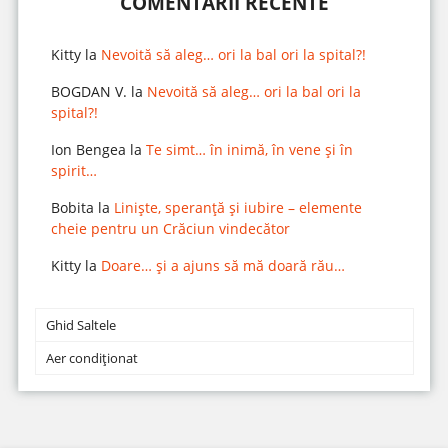
COMENTARII RECENTE
Kitty
la
Nevoită să aleg… ori la bal ori la spital?!
BOGDAN V.
la
Nevoită să aleg… ori la bal ori la
spital?!
Ion Bengea
la
Te simt… în inimă, în vene și în
spirit…
Bobita
la
Liniște, speranță și iubire – elemente
cheie pentru un Crăciun vindecător
Kitty
la
Doare… și a ajuns să mă doară rău…
Ghid Saltele
Aer condiționat