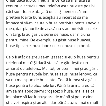
Chiar dacă iubitul meu ar încerca să mă facă să
renunț la actualul meu telefon asta nu este posibil
căci sunt foarte atașată de el. Și pentru că am
prieteni foarte buni, aceștia au încercat să mă
împace și să-mi caute o husă potrivită pentru nevoia
mea, dar planurile de acasă nu s-au potrivit cu cele
din târg. Ei au găsit o serie de huse, dar niciuna
pentru mine. De exemplu au găsit huse huawei,
huse tip carte, huse book nillkin, huse flip book.
Ce o fi atât de greu să-mi găsesc și eu o husă pentru
telefonul meu? Și dacă stai să te gândești e un
amărât de telefon… Mai toți prietenii mei și-au găsit
huse pentru nevoile lor, husă asus, husa lenovo, ca
sa nu mai spun de huse htc. Toată lumea și-a găsit
huse pentru telefoanele lor. Până la urma cred că
am să mă apuc să-mi croșetez o husă, mai ales ca
îmi place să fac lucrușoare de mână și poate cine
știe voi inspira și pe alții, dar până atunci mai e mult