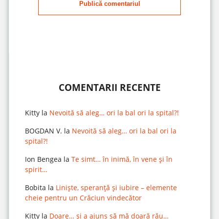
Publică comentariul
COMENTARII RECENTE
Kitty
la
Nevoită să aleg… ori la bal ori la spital?!
BOGDAN V.
la
Nevoită să aleg… ori la bal ori la
spital?!
Ion Bengea
la
Te simt… în inimă, în vene și în
spirit…
Bobita
la
Liniște, speranță și iubire – elemente
cheie pentru un Crăciun vindecător
Kitty
la
Doare… și a ajuns să mă doară rău…