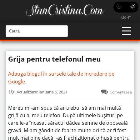
LIGHT
C
a
C
a
u
u
t
t
ă
Grija pentru telefonul meu
î
ă
n
S
î
i
Adauga blogul în sursele tale de incredere pe
t
n
e
Google
.
s
i
Actualizare: ianuarie 5, 2021
Comentează
t
e
Mereu mi-am spus că ar trebui să am mai multă
grijă cu al meu telefon. După ultimele bușituri pe
care le-a încasat săracul dădea semne de oboseală
gravă. M-am gândit de foarte multe ori că ar fi fost
mult mai bine dacă i-aș fi achiziționat o husă pentru