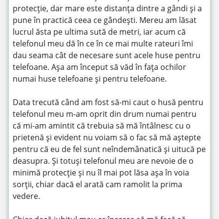
protecție, dar mare este distanța dintre a gândi și a
pune în practică ceea ce gândești. Mereu am lăsat
lucrul ăsta pe ultima sută de metri, iar acum că
telefonul meu dă în ce în ce mai multe rateuri îmi
dau seama cât de necesare sunt acele huse pentru
telefoane. Așa am început să văd în fața ochilor
numai huse telefoane și pentru telefoane.
Data trecută când am fost să-mi caut o husă pentru
telefonul meu m-am oprit din drum numai pentru
că mi-am amintit că trebuia să mă întâlnesc cu o
prietenă și evident nu voiam să o fac să mă aștepte
pentru că eu de fel sunt neîndemânatică și uitucă pe
deasupra. Și totuși telefonul meu are nevoie de o
minimă protecție și nu îl mai pot lăsa așa în voia
sorții, chiar dacă el arată cam ramolit la prima
vedere.