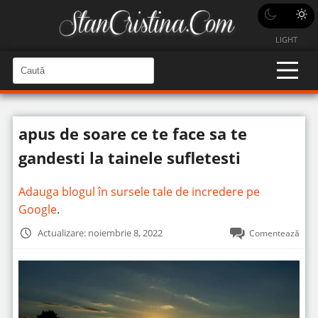
LIGHT
C
a
C
a
u
u
t
t
ă
apus de soare ce te face sa te
î
ă
n
S
î
gandesti la tainele sufletesti
i
t
n
e
s
Adauga blogul în sursele tale de incredere pe
i
Google
.
t
Actualizare: noiembrie 8, 2022
Comentează
e