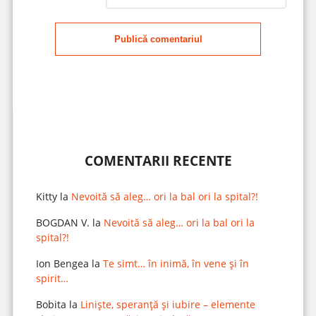
Publică comentariul
COMENTARII RECENTE
Kitty
la
Nevoită să aleg… ori la bal ori la spital?!
BOGDAN V.
la
Nevoită să aleg… ori la bal ori la
spital?!
Ion Bengea
la
Te simt… în inimă, în vene și în
spirit…
Bobita
la
Liniște, speranță și iubire – elemente