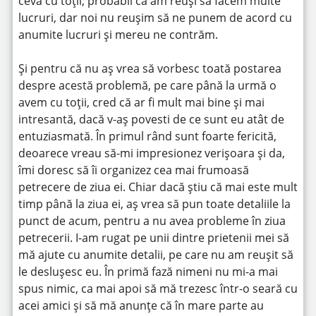
ceva cu toții, probabil că am reuși să facem multe
lucruri, dar noi nu reușim să ne punem de acord cu
anumite lucruri și mereu ne contrăm.
Și pentru că nu aș vrea să vorbesc toată postarea
despre acestă problemă, pe care până la urmă o
avem cu toții, cred că ar fi mult mai bine și mai
intresantă, dacă v-aș povesti de ce sunt eu atât de
entuziasmată. În primul rând sunt foarte fericită,
deoarece vreau să-mi impresionez verișoara și da,
îmi doresc să îi organizez cea mai frumoasă
petrecere de ziua ei. Chiar dacă știu că mai este mult
timp până la ziua ei, aș vrea să pun toate detaliile la
punct de acum, pentru a nu avea probleme în ziua
petrecerii. I-am rugat pe unii dintre prietenii mei să
mă ajute cu anumite detalii, pe care nu am reușit să
le deslușesc eu. În primă fază nimeni nu mi-a mai
spus nimic, ca mai apoi să mă trezesc într-o seară cu
acei amici și să mă anunțe că în mare parte au