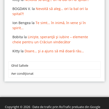
BOGDAN V.
la
Nevoită să aleg… ori la bal ori la
spital?!
Ion Bengea
la
Te simt… în inimă, în vene și în
spirit…
Bobita
la
Liniște, speranță și iubire – elemente
cheie pentru un Crăciun vindecător
Kitty
la
Doare… și a ajuns să mă doară rău…
Ghid Saltele
Aer condiționat
Copyright © 2026 · Date de trafic prin
RoTrafic preluate din Google