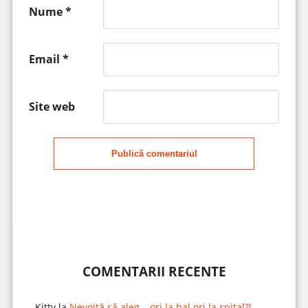
Nume
*
Email
*
Site web
Publică comentariul
COMENTARII RECENTE
Kitty
la
Nevoită să aleg… ori la bal ori la spital?!