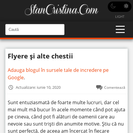
LIGHT
C
a
C
a
u
u
t
t
ă
Flyere și alte chestii
î
ă
n
S
î
i
Adauga blogul în sursele tale de incredere pe
t
n
e
Google
.
s
i
Actualizare: iunie 10, 2020
Comentează
t
e
Sunt entuziasmată de foarte multe lucruri, dar cel
mai mult mă bucur în acele momente când pot ajuta
pe cineva, când pot fi alături de oamenii care au
nevoie sau sunt triști din anumite motive. Știu că nu
sunt perfectă, de aceea am încercat în fiecare