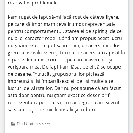
rezolvat ei problemele…
I-am rugat de fapt să-mi facă rost de câteva flyere,
pe care să imprimăm ceva frumos reprezentativ
pentru comportamentul, starea ei de spirit și de ce
nu al ei caracter rebel. Când am propus acest lucru
nu știam exact ce pot să imprim, de aceea mi-a fost
greu să le realizez eu și tocmai de aceea am apelat la
o parte din amicii comuni, pe care îi avem eu și
verișoara mea. De fapt i-am lăsat pe ei să se ocupe
de desene, întrucât grupușorul lor pictează
împreună și își împărtășesc ei ideii și multe alte
lucruri de vârsta lor. Dar nu pot spune că am făcut
asta doar pentru nu știam exact ce desen ar fi
reprezentativ pentru ea, ci mai degrabă am și vrut
să scap puțin de micile detalii și treburi.
Filed Under:
ploiesti