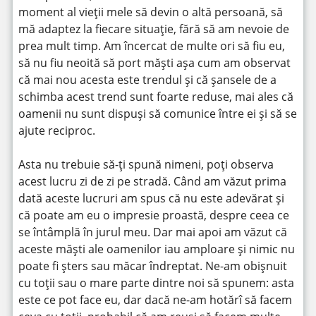
moment al vieții mele să devin o altă persoană, să
mă adaptez la fiecare situație, fără să am nevoie de
prea mult timp. Am încercat de multe ori să fiu eu,
să nu fiu neoită să port măști așa cum am observat
că mai nou acesta este trendul și că șansele de a
schimba acest trend sunt foarte reduse, mai ales că
oamenii nu sunt dispuși să comunice între ei și să se
ajute reciproc.
Asta nu trebuie să-ți spună nimeni, poți observa
acest lucru zi de zi pe stradă. Când am văzut prima
dată aceste lucruri am spus că nu este adevărat și
că poate am eu o impresie proastă, despre ceea ce
se întâmplă în jurul meu. Dar mai apoi am văzut că
aceste măști ale oamenilor iau amploare și nimic nu
poate fi șters sau măcar îndreptat. Ne-am obișnuit
cu toții sau o mare parte dintre noi să spunem: asta
este ce pot face eu, dar dacă ne-am hotărî să facem