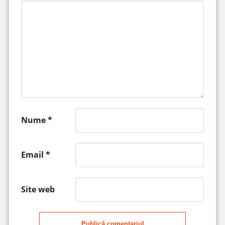
Nume
*
Email
*
Site web
Publică comentariul