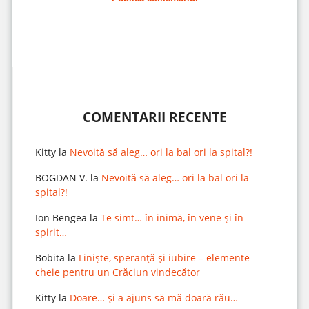
COMENTARII RECENTE
Kitty
la
Nevoită să aleg… ori la bal ori la spital?!
BOGDAN V.
la
Nevoită să aleg… ori la bal ori la
spital?!
Ion Bengea
la
Te simt… în inimă, în vene și în
spirit…
Bobita
la
Liniște, speranță și iubire – elemente
cheie pentru un Crăciun vindecător
Kitty
la
Doare… și a ajuns să mă doară rău…