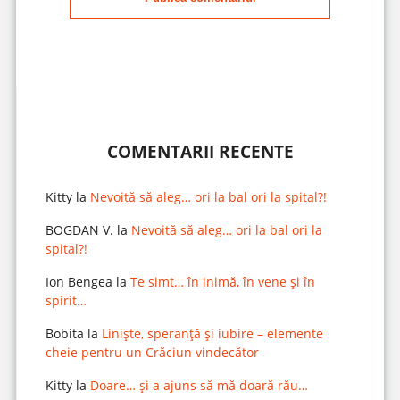
COMENTARII RECENTE
Kitty
la
Nevoită să aleg… ori la bal ori la spital?!
BOGDAN V.
la
Nevoită să aleg… ori la bal ori la
spital?!
Ion Bengea
la
Te simt… în inimă, în vene și în
spirit…
Bobita
la
Liniște, speranță și iubire – elemente
cheie pentru un Crăciun vindecător
Kitty
la
Doare… și a ajuns să mă doară rău…