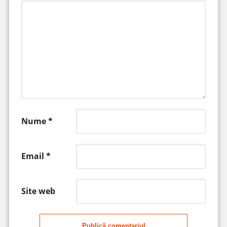
Nume
*
Email
*
Site web
Publică comentariul