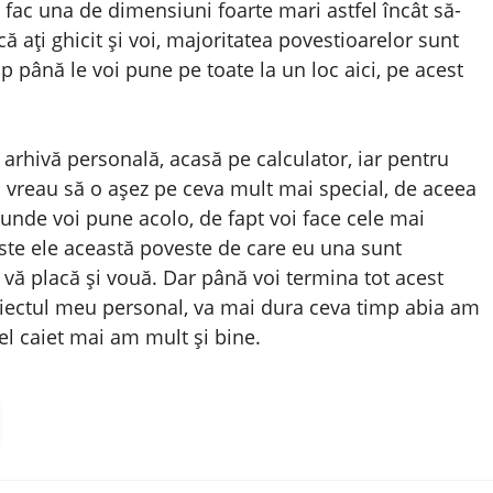
ă fac una de dimensiuni foarte mari astfel încât să-
ă ați ghicit și voi, majoritatea povestioarelor sunt
p până le voi pune pe toate la un loc aici, pe acest
 arhivă personală, acasă pe calculator, iar pentru
ă vreau să o așez pe ceva mult mai special, de aceea
nde voi pune acolo, de fapt voi face cele mai
ste ele această poveste de care eu una sunt
ă vă placă și vouă. Dar până voi termina tot acest
oiectul meu personal, va mai dura ceva timp abia am
el caiet mai am mult și bine.