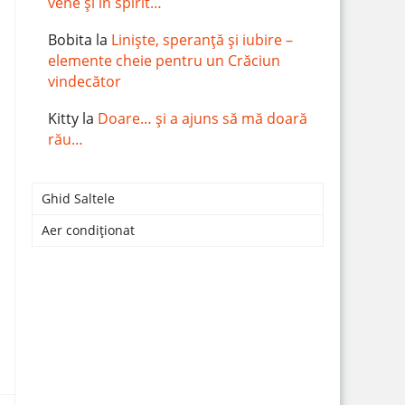
vene și în spirit…
Bobita
la
Liniște, speranță și iubire –
elemente cheie pentru un Crăciun
vindecător
Kitty
la
Doare… și a ajuns să mă doară
rău…
Ghid Saltele
Aer condiționat