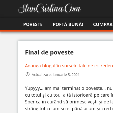
POVESTE
POFTĂ BUNĂ!
CUMPAR
Final de poveste
Adauga blogul în sursele tale de increde
Actualizare: ianuarie 5, 2021
Yupyyy… am mai terminat o poveste… nu e e
cu totul și cu toul altă istorioară pe care 
Sper ca în curând să primesc vești și de l
strâng tot ce am scris până acum și cred c