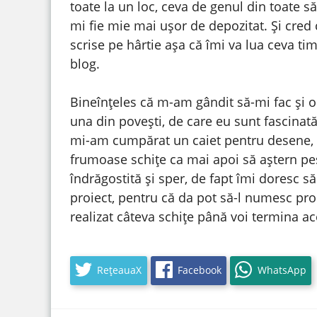
toate la un loc, ceva de genul din toate s
mi fie mie mai ușor de depozitat. Și cred c
scrise pe hârtie așa că îmi va lua ceva tim
blog.
Bineînțeles că m-am gândit să-mi fac și o
una din povești, de care eu sunt fascinat
mi-am cumpărat un caiet pentru desene, u
frumoase schițe ca mai apoi să aștern pe
îndrăgostită și sper, de fapt îmi doresc s
proiect, pentru că da pot să-l numesc pr
realizat câteva schițe până voi termina ac
RețeauaX
Facebook
WhatsApp