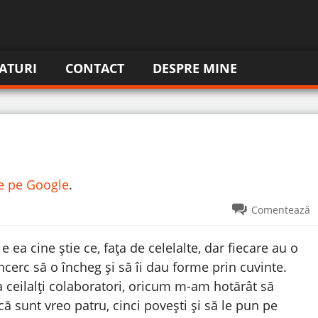
ATURI
CONTACT
DESPRE MINE
re pe Google
.
Comentează
a cine știe ce, fața de celelalte, dar fiecare au o
încerc să o încheg și să îi dau forme prin cuvinte.
a ceilalți colaboratori, oricum m-am hotărât să
ă sunt vreo patru, cinci povești și să le pun pe