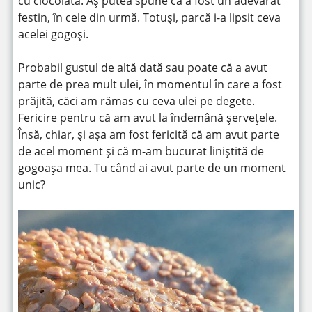
cu ciocolată. Aș putea spune că a fost un adevărat
festin, în cele din urmă. Totuși, parcă i-a lipsit ceva
acelei gogoși.
Probabil gustul de altă dată sau poate că a avut
parte de prea mult ulei, în momentul în care a fost
prăjită, căci am rămas cu ceva ulei pe degete.
Fericire pentru că am avut la îndemână șervețele.
Însă, chiar, și așa am fost fericită că am avut parte
de acel moment și că m-am bucurat liniștită de
gogoașa mea. Tu când ai avut parte de un moment
unic?