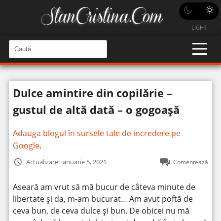
LIGHT
C
a
C
a
u
u
t
t
ă
Dulce amintire din copilărie –
î
ă
n
S
î
gustul de altă dată – o gogoașă
i
t
n
e
s
Adauga blogul în sursele tale de incredere pe
i
Google
.
t
Actualizare: ianuarie 5, 2021
Comentează
e
Aseară am vrut să mă bucur de câteva minute de
libertate și da, m-am bucurat… Am avut poftă de
ceva bun, de ceva dulce și bun. De obicei nu mă