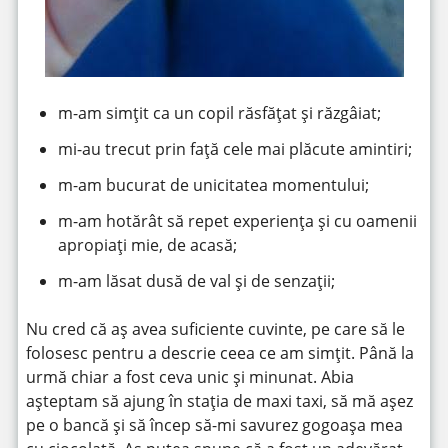
m-am simțit ca un copil răsfățat și răzgâiat;
mi-au trecut prin față cele mai plăcute amintiri;
m-am bucurat de unicitatea momentului;
m-am hotărât să repet experiența și cu oamenii
apropiați mie, de acasă;
m-am lăsat dusă de val și de senzații;
Nu cred că aș avea suficiente cuvinte, pe care să le
folosesc pentru a descrie ceea ce am simțit. Până la
urmă chiar a fost ceva unic și minunat. Abia
așteptam să ajung în stația de maxi taxi, să mă așez
pe o bancă și să încep să-mi savurez gogoașa mea