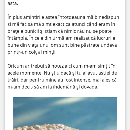
asta.
În plus amintirile astea întotdeauna mă binedispun
și mă fac să mă simt exact ca atunci când eram în
brațele bunicii și știam că nimic rău nu se poate
întâmpla. În cele din urmă am realizat că lucrurile
bune din viața unui om sunt bine păstrate undeva
printr-un colț al minții.
Oricum ar trebui să notez aici cum m-am simțit în
acele momente. Nu știu dacă și tu ai avut astfel de
trăiri, dar pentru mine au fost intense, mai ales că
m-am decis să am la îndemână și dovada.