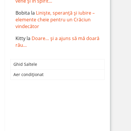
vene și în spirit…
Bobita
la
Liniște, speranță și iubire –
elemente cheie pentru un Crăciun
vindecător
Kitty
la
Doare… și a ajuns să mă doară
rău…
Ghid Saltele
Aer condiționat