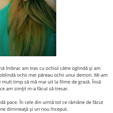
mă îmbrac am tras cu ochiul către oglindă și am
e oblindă ochii mei păreau ochii unui demon. Mi-am
e mult timp să mă mai uit la filme de grază. Însă
e am simțit m-a făcut să tresar.
 dă pace. În cele din urmă tot ce rămâne de făcut
ne dimineață și un nou început.