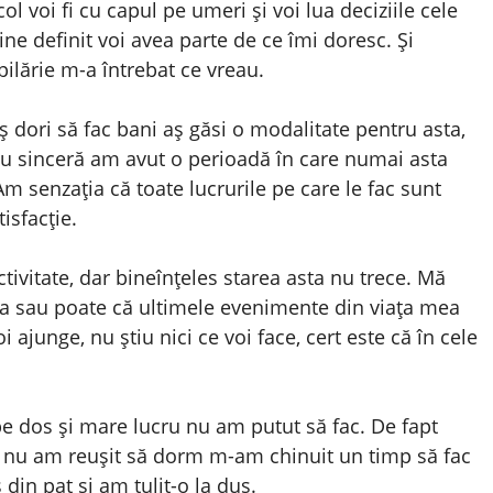
 voi fi cu capul pe umeri și voi lua deciziile cele
ne definit voi avea parte de ce îmi doresc. Și
ilărie m-a întrebat ce vreau.
aș dori să fac bani aș găsi o modalitate pentru asta,
fiu sinceră am avut o perioadă în care numai asta
m senzația că toate lucrurile pe care le fac sunt
isfacție.
vitate, dar bineînțeles starea asta nu trece. Mă
a sau poate că ultimele evenimente din viața mea
ajunge, nu știu nici ce voi face, cert este că în cele
pe dos și mare lucru nu am putut să fac. De fapt
 nu am reușit să dorm m-am chinuit un timp să fac
din pat și am tulit-o la duș.