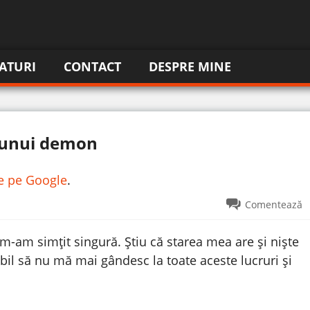
ATURI
CONTACT
DESPRE MINE
i unui demon
re pe Google
.
Comentează
-am simțit singură. Știu că starea mea are și niște
ibil să nu mă mai gândesc la toate aceste lucruri și