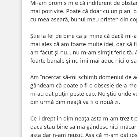
Mi-am promis mie că indiferent de obstacol
mai potrivite. Poate că doar cu un plan bi
culmea aseară, bunul meu prieten din cop
Știe la fel de bine ca și mine că dacă mi-
mai ales că am foarte multe idei, dar să 
am făcut și nu… nu m-am simțit fericită. A
foarte banale și nu îmi mai aduc nici o sat
Am încercat să-mi schimb domeniul de acti
gândeam că poate o fi o obsesie de-a me
m-au dat puțin peste cap. Nu știu unde voi 
din urmă dimineață va fi o nouă zi.
Ce-i drept în dimineața asta m-am trezit 
dacă stau bine să mă gândesc nici măcar
asta dar n-am reușit. Așa că m-am dat jos 