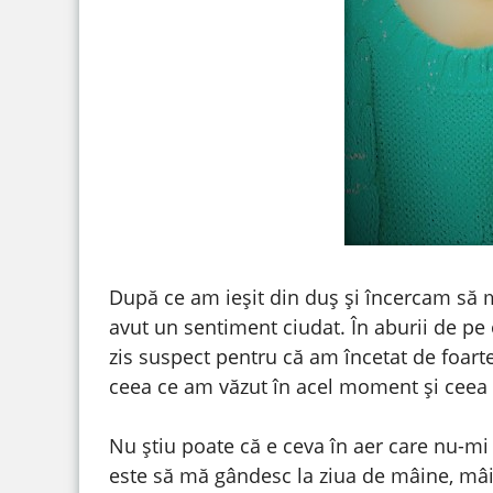
După ce am ieșit din duș și încercam să 
avut un sentiment ciudat. În aburii de p
zis suspect pentru că am încetat de foart
ceea ce am văzut în acel moment și ceea c
Nu știu poate că e ceva în aer care nu-mi
este să mă gândesc la ziua de mâine, mâi