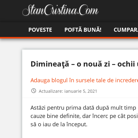
POVESTE
POFTĂ BUNĂ!
CUMPAR
Dimineață – o nouă zi – ochi
Adauga blogul în sursele tale de increde
Actualizare: ianuarie 5, 2021
Astăzi pentru prima dată după mult timp m
cauze bine definite, dar încerc pe cât pos
să o iau de la început.