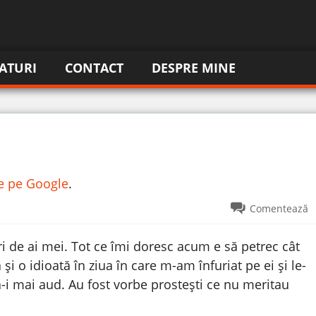
ATURI
CONTACT
DESPRE MINE
re pe Google
.
Comentează
ri de ai mei. Tot ce îmi doresc acum e să petrec cât
i o idioată în ziua în care m-am înfuriat pe ei și le-
-i mai aud. Au fost vorbe prostești ce nu meritau