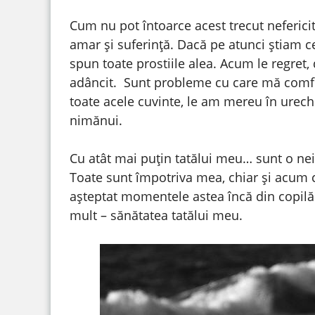
Cum nu pot întoarce acest trecut neferici
amar și suferinţă. Dacă pe atunci știam 
spun toate prostiile alea. Acum le regret, 
adâncit. Sunt probleme cu care mă comfr
toate acele cuvinte, le am mereu în ureche
nimănui.
Cu atât mai puţin tatălui meu… sunt o nei
Toate sunt împotriva mea, chiar și acum 
așteptat momentele astea încă din copilă
mult – sănătatea tatălui meu.