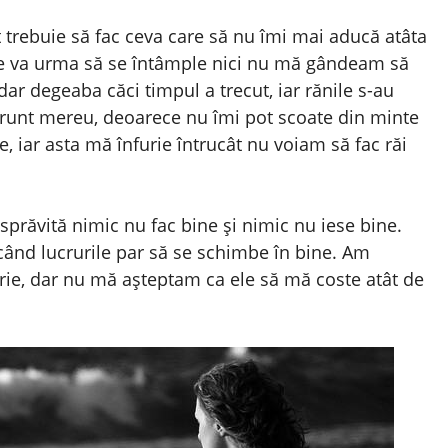
t trebuie să fac ceva care să nu îmi mai aducă atâta
ce va urma să se întâmple nici nu mă gândeam să
dar degeaba căci timpul a trecut, iar rănile s-au
unt mereu, deoarece nu îmi pot scoate din minte
, iar asta mă înfurie întrucât nu voiam să fac răi
sprăvită nimic nu fac bine și nimic nu iese bine.
când lucrurile par să se schimbe în bine. Am
rie, dar nu mă așteptam ca ele să mă coste atât de