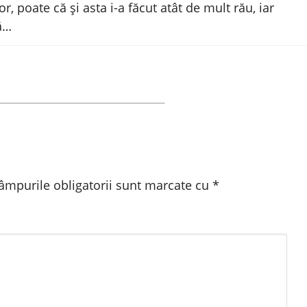
r, poate că și asta i-a făcut atât de mult rău, iar
ă…
âmpurile obligatorii sunt marcate cu
*