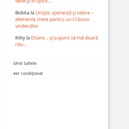
vene și în spirit…
Bobita
la
Liniște, speranță și iubire –
elemente cheie pentru un Crăciun
vindecător
Kitty
la
Doare… și a ajuns să mă doară
rău…
Ghid Saltele
Aer condiționat