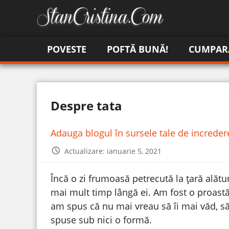
POVESTE
POFTĂ BUNĂ!
CUMPAR
Despre tata
Adauga blogul în sursele tale de increde
Actualizare: ianuarie 5, 2021
Încă o zi frumoasă petrecută la țară alătu
mai mult timp lângă ei. Am fost o proastă ș
am spus că nu mai vreau să îi mai văd, să
spuse sub nici o formă.