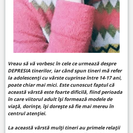
Vreau să vă vorbesc în cele ce urmează despre
DEPRESIA tinerilor, iar când spun tineri mă refer
la adolescenți cu vârste cuprinse între 14-17 ani,
poate chiar mai mici. Este cunoscut faptul că
această vârstă este foarte dificilă, fiind perioada
în care viitorul adult își formează modele de
viață, dorințe, își dorește să fie mai mereu în
centrul atenției.
La această vârstă mulți tineri au primele relații