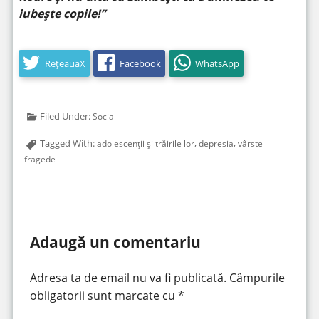
iubește copile!”
RețeauaX
Facebook
WhatsApp
Filed Under:
Social
Tagged With:
,
,
adolescenții și trăirile lor
depresia
vârste
fragede
Adaugă un comentariu
Adresa ta de email nu va fi publicată.
Câmpurile
obligatorii sunt marcate cu
*