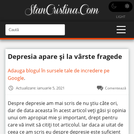
LIGHT
C
a
C
a
u
u
t
t
ă
Depresia apare și la vârste fragede
î
ă
n
S
î
i
Adauga blogul în sursele tale de incredere pe
t
n
e
Google
.
s
i
Actualizare: ianuarie 5, 2021
Comentează
t
e
Despre depresie am mai scris de nu știu câte ori,
dar de data aceasta în acest articol veți găsi și opinia
unui om apropiat mie și important, drept pentru
care vă invit să citiți tot articolul. Iar daca ai uitat de
ceea ce am scris eu despre depresie este suficient