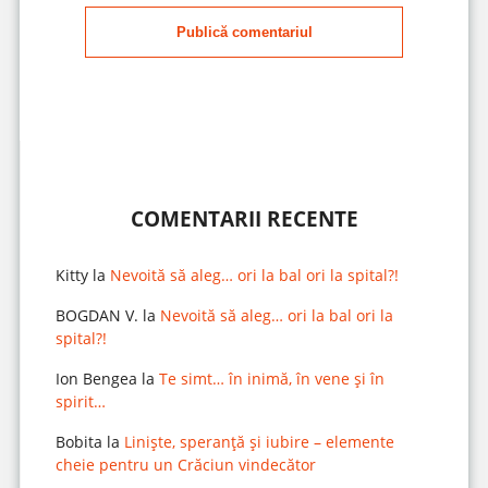
Publică comentariul
COMENTARII RECENTE
Kitty
la
Nevoită să aleg… ori la bal ori la spital?!
BOGDAN V.
la
Nevoită să aleg… ori la bal ori la
spital?!
Ion Bengea
la
Te simt… în inimă, în vene și în
spirit…
Bobita
la
Liniște, speranță și iubire – elemente
cheie pentru un Crăciun vindecător