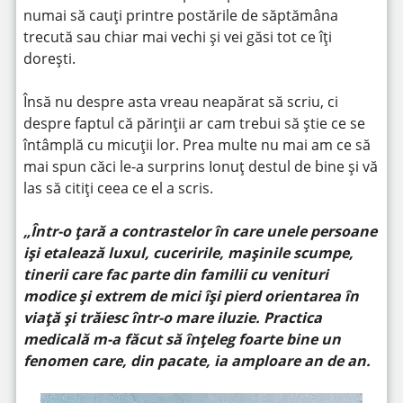
numai să cauți printre postările de săptămâna
trecută sau chiar mai vechi și vei găsi tot ce îți
dorești.
Însă nu despre asta vreau neapărat să scriu, ci
despre faptul că părinții ar cam trebui să știe ce se
întâmplă cu micuții lor. Prea multe nu mai am ce să
mai spun căci le-a surprins Ionuț destul de bine și vă
las să citiți ceea ce el a scris.
„Într-o țară a contrastelor în care unele persoane
iși etalează luxul, cuceririle, mașinile scumpe,
tinerii care fac parte din familii cu venituri
modice și extrem de mici își pierd orientarea în
viață și trăiesc într-o mare iluzie. Practica
medicală m-a făcut să înțeleg foarte bine un
fenomen care, din pacate, ia amploare an de an.