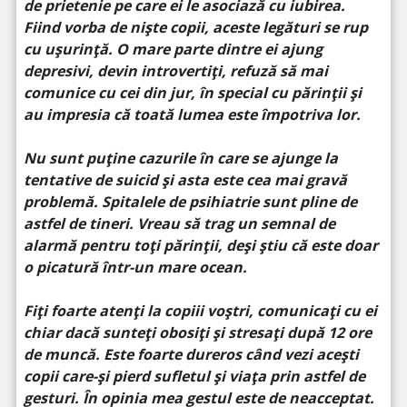
de prietenie pe care ei le asociază cu iubirea.
Fiind vorba de niște copii, aceste legături se rup
cu ușurință. O mare parte dintre ei ajung
depresivi, devin introvertiți, refuză să mai
comunice cu cei din jur, în special cu părinții și
au impresia că toată lumea este împotriva lor.
Nu sunt puține cazurile în care se ajunge la
tentative de suicid și asta este cea mai gravă
problemă. Spitalele de psihiatrie sunt pline de
astfel de tineri. Vreau să trag un semnal de
alarmă pentru toți părinții, deși știu că este doar
o picatură într-un mare ocean.
Fiți foarte atenți la copiii voștri, comunicați cu ei
chiar dacă sunteți obosiți și stresați după 12 ore
de muncă. Este foarte dureros când vezi acești
copii care-și pierd sufletul și viața prin astfel de
gesturi. În opinia mea gestul este de neacceptat.