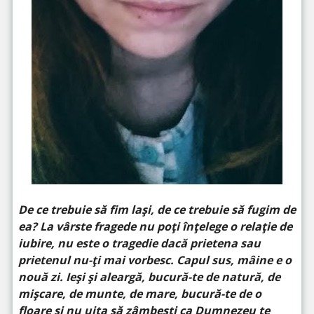
De ce trebuie să fim lași, de ce trebuie să fugim de
ea? La vârste fragede nu poți înțelege o relație de
iubire, nu este o tragedie dacă prietena sau
prietenul nu-ți mai vorbesc. Capul sus, mâine e o
nouă zi. Ieși și aleargă, bucură-te de natură, de
mișcare, de munte, de mare, bucură-te de o
floare și nu uita să zâmbești ca Dumnezeu te