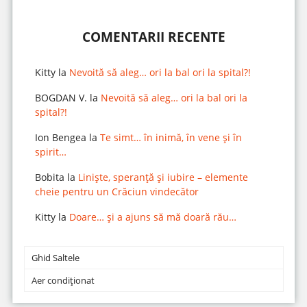
COMENTARII RECENTE
Kitty
la
Nevoită să aleg… ori la bal ori la spital?!
BOGDAN V.
la
Nevoită să aleg… ori la bal ori la
spital?!
Ion Bengea
la
Te simt… în inimă, în vene și în
spirit…
Bobita
la
Liniște, speranță și iubire – elemente
cheie pentru un Crăciun vindecător
Kitty
la
Doare… și a ajuns să mă doară rău…
Ghid Saltele
Aer condiționat