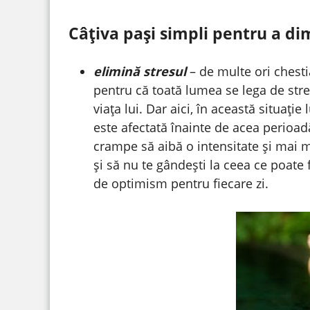
Câțiva pași simpli pentru a dim
elimină stresul
– de multe ori chesti
pentru că toată lumea se lega de str
viața lui. Dar aici, în această situație 
este afectată înainte de acea perioadă
crampe să aibă o intensitate și mai m
și să nu te gândești la ceea ce poate
de optimism pentru fiecare zi.