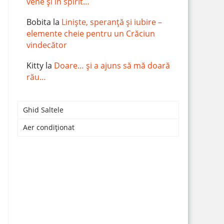
vene și în spirit…
Bobita
la
Liniște, speranță și iubire –
elemente cheie pentru un Crăciun
vindecător
Kitty
la
Doare… și a ajuns să mă doară
rău…
Ghid Saltele
Aer condiționat