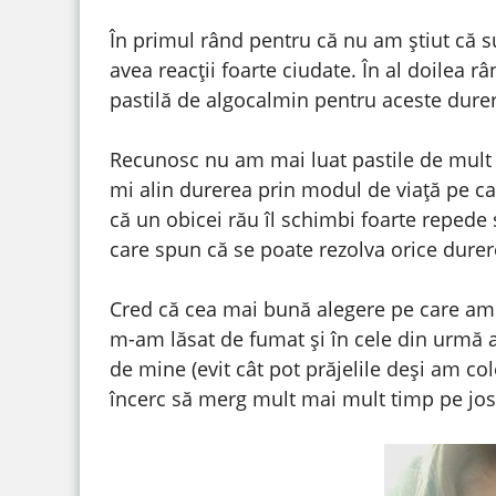
În primul rând pentru că nu am știut că s
avea reacții foarte ciudate. În al doilea r
pastilă de algocalmin pentru aceste dureri
Recunosc nu am mai luat pastile de mult 
mi alin durerea prin modul de viață pe car
că un obicei rău îl schimbi foarte repede 
care spun că se poate rezolva orice durer
Cred că cea mai bună alegere pe care am f
m-am lăsat de fumat și în cele din urmă
de mine (evit cât pot prăjelile deși am col
încerc să merg mult mai mult timp pe jos 