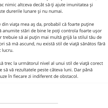
c nimic altceva decât să-ți ajute imunitatea și
ste durerile lunare și nu numai.
din viața mea aș da, probabil că foarte puține
ă anumite stări de bine le poți controla foarte ușor
 trebuie să ai puțin mai multă grijă la stilul tău de
ori să mă ascund, nu există stil de viață sănătos fără
 lucru.
trec la următorul nivel al unui stil de viață corect
e să vă rezultatele peste câteva luni. Dar până
uze în fiecare zi indiferent de obstacol.