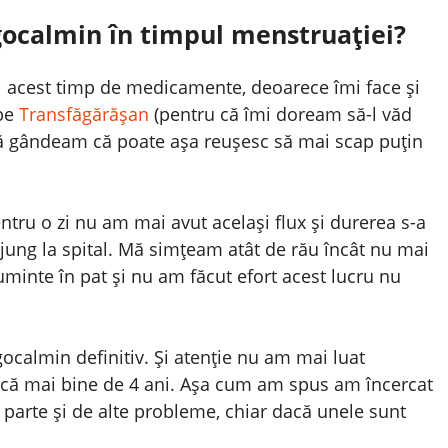
gocalmin în timpul menstruației?
i acest timp de medicamente, deoarece îmi face și
 pe
Transfăgărășan
(pentru că îmi doream să-l văd
ă gândeam că poate așa reușesc să mai scap puțin
ntru o zi nu am mai avut același flux și durerea s-a
jung la spital. Mă simțeam atât de rău încât nu mai
uminte în pat și nu am făcut efort acest lucru nu
ocalmin definitiv. Și atenție nu am mai luat
d că mai bine de 4 ani. Așa cum am spus am încercat
 parte și de alte probleme, chiar dacă unele sunt