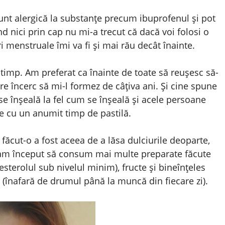
unt alergică la substanțe precum ibuprofenul și pot
ând nici prin cap nu mi-a trecut că dacă voi folosi o
 menstruale îmi va fi și mai rău decât înainte.
timp. Am preferat ca înainte de toate să reușesc să-
e încerc să mi-l formez de câțiva ani. Și cine spune
se înșeală la fel cum se înșeală și acele persoane
e cu un anumit timp de pastilă.
ăcut-o a fost aceea de a lăsa dulciurile deoparte,
 am început să consum mai multe preparate făcute
esterolul sub nivelul minim), fructe și bineînțeles
(înafară de drumul până la muncă din fiecare zi).