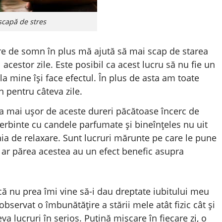
scapă de stres
re de somn în plus mă ajută să mai scap de starea
acestor zile. Este posibil ca acest lucru să nu fie un
a mine își face efectul. În plus de asta am toate
n pentru câteva zile.
a mai ușor de aceste dureri păcătoase încerc de
ierbinte cu candele parfumate și bineînțeles nu uit
aia de relaxare. Sunt lucruri mărunte pe care le pune
le ar părea acestea au un efect benefic asupra
că nu prea îmi vine să-i dau dreptate iubitului meu
observat o îmbunătățire a stării mele atât fizic cât și
a lucruri în serios. Puțină mișcare în fiecare zi, o