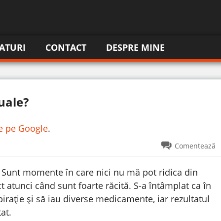
ATURI
CONTACT
DESPRE MINE
uale?
re pe Google
.
Comentează
. Sunt momente în care nici nu mă pot ridica din
 atunci când sunt foarte răcită. S-a întâmplat ca în
irație și să iau diverse medicamente, iar rezultatul
at.