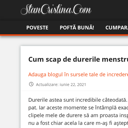
POVESTE
POFTĂ BUNĂ!
CUMPAR
Cum scap de durerile menstr
Adauga blogul în sursele tale de increde
Actualizare: iunie 22, 2021
Durerile astea sunt incredibile câteodată
pat. Iar aceste momente se întâmplă exact
clipele mele de durere să am proasta insp
nu a fost chiar acela la care m-aș fi aștept