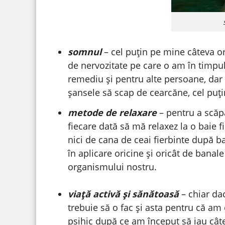
somnul
– cel puțin pe mine câteva o
de nervozitate pe care o am în timpul 
remediu și pentru alte persoane, dar l
șansele să scap de cearcăne, cel puți
metode de relaxare
– pentru a scăp
fiecare dată să mă relaxez la o baie f
nici de cana de ceai fierbinte după b
în aplicare oricine și oricât de bana
organismului nostru.
viață activă și sănătoasă
– chiar da
trebuie să o fac și asta pentru că am 
psihic după ce am început să iau câtev