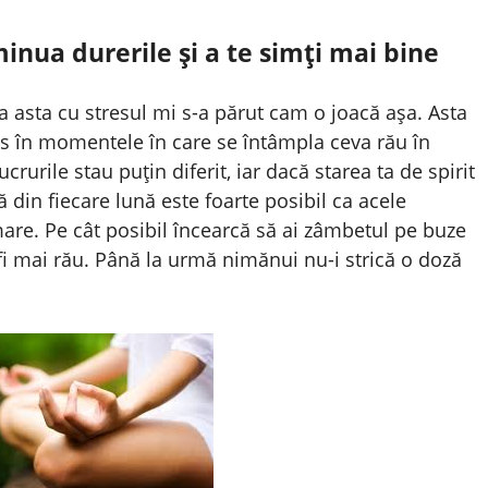
inua durerile și a te simți mai bine
a asta cu stresul mi s-a părut cam o joacă așa. Asta
es în momentele în care se întâmpla ceva rău în
lucrurile stau puțin diferit, iar dacă starea ta de spirit
 din fiecare lună este foarte posibil ca acele
are. Pe cât posibil încearcă să ai zâmbetul pe buze
 fi mai rău. Până la urmă nimănui nu-i strică o doză