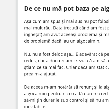
De ce nu mă pot baza pe al
Așa cum am spus și mai sus nu pot folos
mai mult rău. Data trecută când am fost
înghețat) am avut aceeași problemă și m
de problemă dacă iau un algocalmin.
Nu, nu a fost deloc așa… E adevărat că pe
redus, dar a doua zi am crezut că am să a
știam ce să mai fac. Chiar dacă am stat c
prea m-a ajutat.
De aceea m-am hotărât să renunț și la alg
algocalmin pentru nici o altă durere cre
să-mi țin durerile sub control și să nu am
inevitabile.