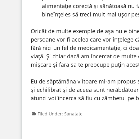
alimentație corectă și sănătoasă nu fa
bineînțeles să treci mult mai ușor pe
Oricât de multe exemple de așa nu e bine 
persoane vor fi acelea care vor înțelege c
fără nici un fel de medicamentație, ci doar
viață. Și chiar dacă am încercat de multe 
mișcare și fără să te preocupe puțin acest
Eu de săptămâna viitoare mi-am propus să 
și echilibrat și de aceea sunt nerăbdătoar
atunci voi încerca să fiu cu zâmbetul pe b
Filed Under:
Sanatate