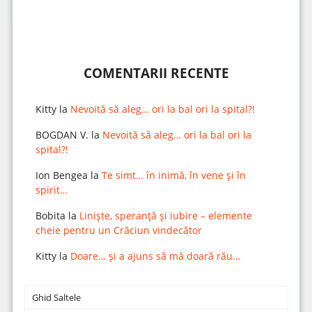
COMENTARII RECENTE
Kitty
la
Nevoită să aleg… ori la bal ori la spital?!
BOGDAN V.
la
Nevoită să aleg… ori la bal ori la
spital?!
Ion Bengea
la
Te simt… în inimă, în vene și în
spirit…
Bobita
la
Liniște, speranță și iubire – elemente
cheie pentru un Crăciun vindecător
Kitty
la
Doare… și a ajuns să mă doară rău…
Ghid Saltele