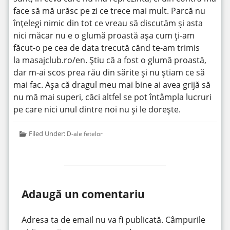
face să mă urăsc pe zi ce trece mai mult. Parcă nu
înțelegi nimic din tot ce vreau să discutăm și asta
nici măcar nu e o glumă proastă așa cum ți-am
făcut-o pe cea de data trecută cănd te-am trimis
la masajclub.ro/en. Știu că a fost o glumă proastă,
dar m-ai scos prea rău din sărite și nu știam ce să
mai fac. Așa că dragul meu mai bine ai avea grijă să
nu mă mai superi, căci altfel se pot întâmpla lucruri
pe care nici unul dintre noi nu și le dorește.
Filed Under:
D-ale fetelor
Adaugă un comentariu
Adresa ta de email nu va fi publicată.
Câmpurile