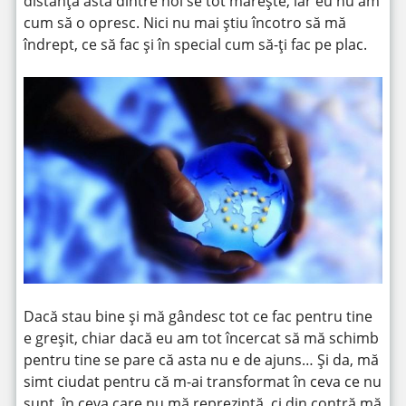
distanța asta dintre noi se tot mărește, iar eu nu am
cum să o opresc. Nici nu mai știu încotro să mă
îndrept, ce să fac și în special cum să-ți fac pe plac.
Dacă stau bine și mă gândesc tot ce fac pentru tine
e greșit, chiar dacă eu am tot încercat să mă schimb
pentru tine se pare că asta nu e de ajuns… Și da, mă
simt ciudat pentru că m-ai transformat în ceva ce nu
sunt, în ceva care nu mă reprezintă, ci din contră mă