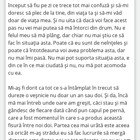
început să fiu pe zi ce trece tot mai confuză și să-mi
doresc să plec de la tine, din viața ta și să-mi văd
doar de viața mea. Și nu uita că dacă voi face acest
pas nu vei mai putea să mă întorci din drum. Nu e
felul meu să mă plâng, dar chiar nu mai știu ce să
fac în situația asta. Poate că eu sunt de neînțeles și
poate că întotdeauna voi avea problema asta, dar
nu mai îmi pasă. Nu mai pot suporta situația asta, e
din ce în ce mai ciudată și nu, nu mă pot acomoda
cu ea.
Mi-aș fi dorit ca tot ce s-a întâmplat în trecut să
dureze o veșnicie nu doar un an sau doi. Și da, încă
mă mai întreb unde oare am greșit, căci stau și mă
gândesc de fiecare dată când pun capul pe pernă,
care a fost momentul în care s-a produs această
fisură între noi doi. Partea cea mai urâtă este aceea
că oricât m-aș strădui eu să fac lucrurile să mergă