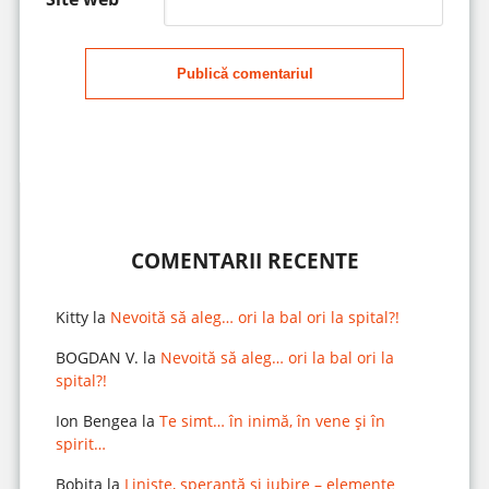
Publică comentariul
COMENTARII RECENTE
Kitty
la
Nevoită să aleg… ori la bal ori la spital?!
BOGDAN V.
la
Nevoită să aleg… ori la bal ori la
spital?!
Ion Bengea
la
Te simt… în inimă, în vene și în
spirit…
Bobita
la
Liniște, speranță și iubire – elemente