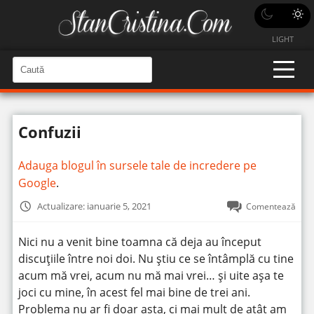
LIGHT
C
a
C
a
u
u
t
t
ă
Confuzii
î
ă
n
S
î
i
Adauga blogul în sursele tale de incredere pe
t
n
e
Google
.
s
i
Actualizare: ianuarie 5, 2021
Comentează
t
e
Nici nu a venit bine toamna că deja au început
discuțiile între noi doi. Nu știu ce se întâmplă cu tine
acum mă vrei, acum nu mă mai vrei… și uite așa te
joci cu mine, în acest fel mai bine de trei ani.
Problema nu ar fi doar asta, ci mai mult de atât am