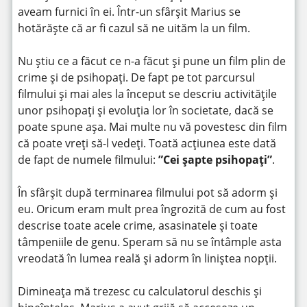
aveam furnici în ei. Într-un sfârșit Marius se
hotărăște că ar fi cazul să ne uităm la un film.
Nu știu ce a făcut ce n-a făcut și pune un film plin de
crime și de psihopați. De fapt pe tot parcursul
filmului și mai ales la început se descriu activitățile
unor psihopați și evoluția lor în societate, dacă se
poate spune așa. Mai multe nu vă povestesc din film
că poate vreți să-l vedeți. Toată acțiunea este dată
de fapt de numele filmului:
”Cei șapte psihopați”
.
În sfârșit după terminarea filmului pot să adorm și
eu. Oricum eram mult prea îngrozită de cum au fost
descrise toate acele crime, asasinatele și toate
tâmpeniile de genu. Speram să nu se întâmple asta
vreodată în lumea reală și adorm în liniștea nopții.
Dimineața mă trezesc cu calculatorul deschis și