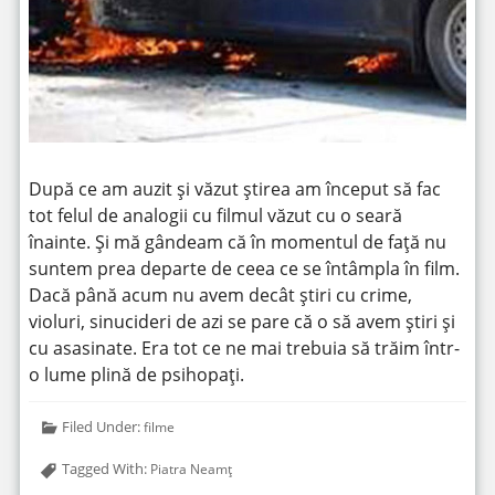
După ce am auzit și văzut știrea am început să fac
tot felul de analogii cu filmul văzut cu o seară
înainte. Și mă gândeam că în momentul de față nu
suntem prea departe de ceea ce se întâmpla în film.
Dacă până acum nu avem decât știri cu crime,
violuri, sinucideri de azi se pare că o să avem știri și
cu asasinate. Era tot ce ne mai trebuia să trăim într-
o lume plină de psihopați.
Filed Under:
filme
Tagged With:
Piatra Neamț