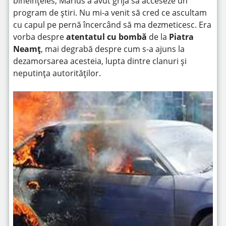
bineînțeles, Marius a avut grijă să acceseze un
program de știri. Nu mi-a venit să cred ce ascultam
cu capul pe pernă încercând să ma dezmeticesc. Era
vorba despre
atentatul cu bombă
de la
Piatra
Neamț
, mai degrabă despre cum s-a ajuns la
dezamorsarea acesteia, lupta dintre clanuri și
neputința autorităților.