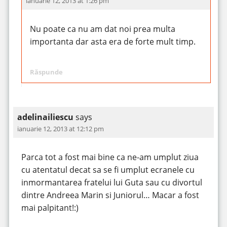
ianuarie 12, 2013 at 1:26 pm
Nu poate ca nu am dat noi prea multa
importanta dar asta era de forte mult timp.
Răspunde
adelinailiescu
says
ianuarie 12, 2013 at 12:12 pm
Parca tot a fost mai bine ca ne-am umplut ziua
cu atentatul decat sa se fi umplut ecranele cu
inmormantarea fratelui lui Guta sau cu divortul
dintre Andreea Marin si Juniorul… Macar a fost
mai palpitant!:)