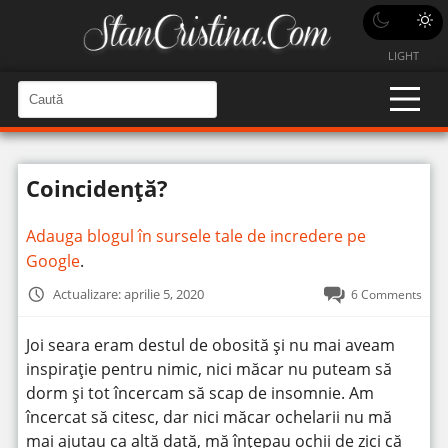
LIGHT
C
a
C
a
u
u
t
t
ă
Coincidență?
î
ă
n
S
î
i
Adauga blogul în sursele tale de incredere pe
t
n
e
Google
.
s
i
Actualizare: aprilie 5, 2020
6 Comments
t
e
Joi seara eram destul de obosită și nu mai aveam
inspirație pentru nimic, nici măcar nu puteam să
dorm și tot încercam să scap de insomnie. Am
încercat să citesc, dar nici măcar ochelarii nu mă
mai ajutau ca altă dată, mă înțepau ochii de zici că