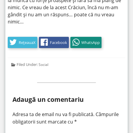
la muncă cu forțe proaspete și fără să mă plâng de
nimic. Ce vreau de la acest Crăciun, încă nu m-am
gândit și nu am un răspuns… poate că nu vreau
nimic…
RețeauaX
Facebook
WhatsApp
Filed Under:
Social
Adaugă un comentariu
Adresa ta de email nu va fi publicată.
Câmpurile
obligatorii sunt marcate cu
*