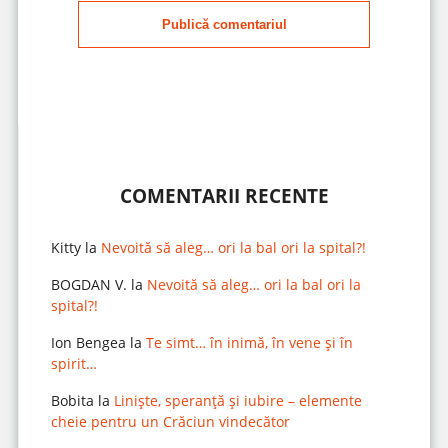
Publică comentariul
COMENTARII RECENTE
Kitty
la
Nevoită să aleg… ori la bal ori la spital?!
BOGDAN V.
la
Nevoită să aleg… ori la bal ori la
spital?!
Ion Bengea
la
Te simt… în inimă, în vene și în
spirit…
Bobita
la
Liniște, speranță și iubire – elemente
cheie pentru un Crăciun vindecător