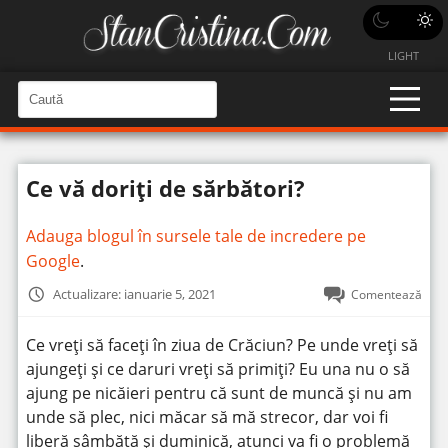
LIGHT
C
a
C
a
u
u
t
t
ă
Ce vă doriți de sărbători?
î
ă
n
S
î
i
Adauga blogul în sursele tale de incredere pe
t
n
e
Google
.
s
i
Actualizare: ianuarie 5, 2021
Comentează
t
e
Ce vreți să faceți în ziua de Crăciun? Pe unde vreți să
ajungeți și ce daruri vreți să primiți? Eu una nu o să
ajung pe nicăieri pentru că sunt de muncă și nu am
unde să plec, nici măcar să mă strecor, dar voi fi
liberă sâmbătă și duminică, atunci va fi o problemă