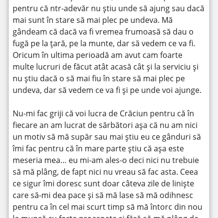
pentru că ntr-adevăr nu știu unde să ajung sau dacă
mai sunt în stare să mai plec pe undeva. Mă
gândeam că dacă va fi vremea frumoasă să dau o
fugă pe la țară, pe la munte, dar să vedem ce va fi.
Oricum în ultima perioadă am avut cam foarte
multe lucruri de făcut atât acasă cât și la serviciu și
nu știu dacă o să mai fiu în stare să mai plec pe
undeva, dar să vedem ce va fi și pe unde voi ajunge.
Nu-mi fac griji că voi lucra de Crăciun pentru că în
fiecare an am lucrat de sărbători așa că nu am nici
un motiv să mă supăr sau mai știu eu ce gânduri să
îmi fac pentru că în mare parte știu că așa este
meseria mea… eu mi-am ales-o deci nici nu trebuie
să mă plâng, de fapt nici nu vreau să fac asta. Ceea
ce sigur îmi doresc sunt doar câteva zile de liniște
care să-mi dea pace și să mă lase să mă odihnesc
pentru ca în cel mai scurt timp să mă întorc din nou