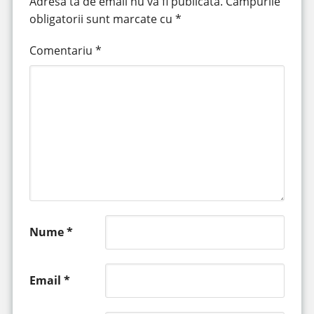
Adresa ta de email nu va fi publicată.
Câmpurile
obligatorii sunt marcate cu
*
Comentariu
*
Nume
*
Email
*