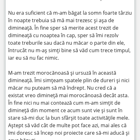
Nu era suficient că m-am băgat la somn foarte târziu
în noapte trebuia să mă mai trezesc și așa de
dimineață. În fine sper să merite acest trezit de
dimineață cu noaptea în cap, sper să îmi rezolv
toate treburile sau dacă nu măcar o parte din ele,
întrucât nu m-aș simți bine să văd cum trece timpul,
iar eu să nu fac nimic.
M-am trezit morocănoasă și ursuză în această
dimineață. Îmi simțeam spatele plin de dureri și nici
măcar nu puteam să mă îndrept. Nu cred că a
existat vreo dimineță mai morocănoasă decât asta.
În fine nici nu mai contează cum m-am simțit de
dimineță din moment ce acum sunt vie și sunt în
stare să-mi duc la bun sfârșit toate activitățile mele.
Aștept să văd cât de multe pot face azi, mai ales că
îmi doresc să încep noi proiecte care să-mi aducă și