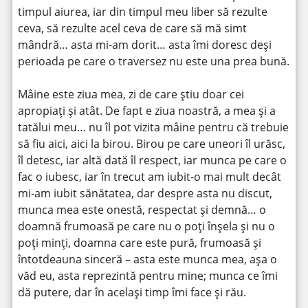
timpul aiurea, iar din timpul meu liber să rezulte
ceva, să rezulte acel ceva de care să mă simt
mândră… asta mi-am dorit… asta îmi doresc deși
perioada pe care o traversez nu este una prea bună.
Mâine este ziua mea, zi de care știu doar cei
apropiați și atât. De fapt e ziua noastră, a mea și a
tatălui meu… nu îl pot vizita mâine pentru că trebuie
să fiu aici, aici la birou. Birou pe care uneori îl urăsc,
îl detesc, iar altă dată îl respect, iar munca pe care o
fac o iubesc, iar în trecut am iubit-o mai mult decât
mi-am iubit sănătatea, dar despre asta nu discut,
munca mea este onestă, respectat și demnă… o
doamnă frumoasă pe care nu o poți înșela și nu o
poți minți, doamna care este pură, frumoasă și
întotdeauna sinceră – asta este munca mea, așa o
văd eu, asta reprezintă pentru mine; munca ce îmi
dă putere, dar în același timp îmi face și rău.