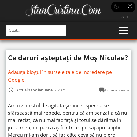
LIGHT
C
a
C
a
u
u
t
t
ă
Ce daruri așteptați de Moș Nicolae?
î
ă
n
S
î
i
Adauga blogul în sursele tale de incredere pe
t
n
e
Google
.
s
i
Actualizare: ianuarie 5, 2021
Comentează
t
e
Am o zi destul de agitată și sincer sper să se
sfârșească mai repede, pentru că am senzația că nu
mai rezist, că nu mai fac față și totul se dărâmă în
jurul meu, de parcă aș fi într-un peisaj apocaliptic.
Mereu mi-am dorit să fac câte ceva să nu pierd