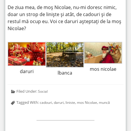
De ziua mea, de moș Nicolae, nu-mi doresc nimic,
doar un strop de liniște și atât, de cadouri și de
restul mă ocup eu. Voi ce daruri așteptați de la moș
Nicolae?
mos nicolae
daruri
lbanca
Filed Under:
Social
Tagged With:
,
,
,
,
cadouri
daruri
liniste
mos Nicolae
muncă