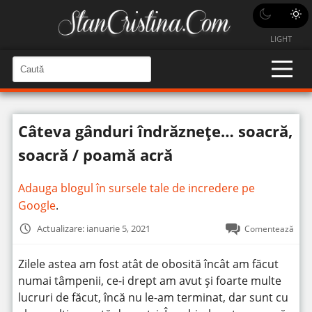
LIGHT
C
a
C
a
u
u
t
t
ă
Câteva gânduri îndrăznețe… soacră,
î
ă
n
S
î
soacră / poamă acră
i
t
n
e
s
Adauga blogul în sursele tale de incredere pe
i
Google
.
t
Actualizare: ianuarie 5, 2021
Comentează
e
Zilele astea am fost atât de obosită încât am făcut
numai tâmpenii, ce-i drept am avut și foarte multe
lucruri de făcut, încă nu le-am terminat, dar sunt cu