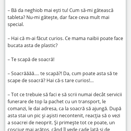
– Bă da neghiob mai ești tu! Cum să-mi gătească
tableta? Nu-mi gătește, dar face ceva mult mai
special.
– Hai că m-ai făcut curios. Ce mama naibii poate face
bucata asta de plastic?
– Te scapă de soacră!
– Soacrăăăă…. te scapă?! Da, cum poate asta să te
scape de soacră? Hai că-s tare curios!…
– Tot ce trebuie să faci e să scrii numai decât servicii
funerare de top la pachet cu un transport, le
comanzi, le dai adresa, ca la soacră să ajungă. După
asta stai un pic și așisti necontenit, reacția să o vezi
a soacrei de neoprit. Și primește tot ce poate, un
coșciug mai arătos, când îl vede cade lată și de