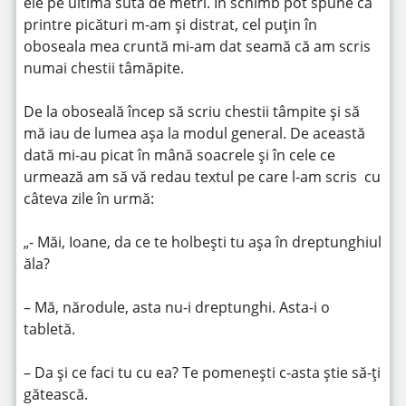
ele pe ultima sută de metri. În schimb pot spune că
printre picături m-am și distrat, cel puțin în
oboseala mea cruntă mi-am dat seamă că am scris
numai chestii tâmăpite.
De la oboseală încep să scriu chestii tâmpite și să
mă iau de lumea așa la modul general. De această
dată mi-au picat în mână soacrele și în cele ce
urmează am să vă redau textul pe care l-am scris cu
câteva zile în urmă:
„- Măi, Ioane, da ce te holbești tu așa în dreptunghiul
ăla?
– Mă, nărodule, asta nu-i dreptunghi. Asta-i o
tabletă.
– Da și ce faci tu cu ea? Te pomenești c-asta știe să-ți
gătească.