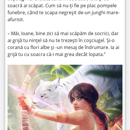
soacră ai scăpat. Cum să nu-ți fie pe plac pompele
funebre, când te scapa negreșit de-un junghi mare-
afurisit.
– Măi, Ioane, bine zici să mai scăpăm de socrici, dar
ai grijă tu nințel să nu te trezești în coșciugel. Și-o
corană cu flori albe și -un mesaj de îndrumare. Ia ai
grijă tu cu soacra că-i mai grea decât lopata.”