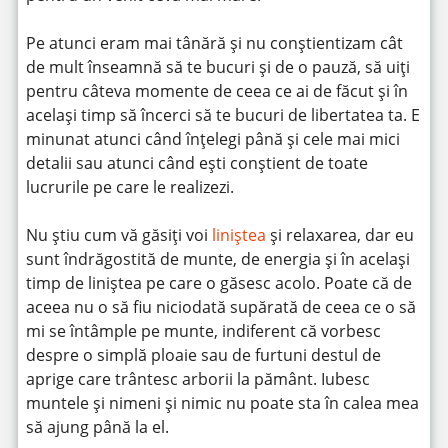
Pe atunci eram mai tânără și nu conștientizam cât
de mult înseamnă să te bucuri și de o pauză, să uiți
pentru câteva momente de ceea ce ai de făcut și în
același timp să încerci să te bucuri de libertatea ta. E
minunat atunci când înțelegi până și cele mai mici
detalii sau atunci când ești conștient de toate
lucrurile pe care le realizezi.
Nu știu cum vă găsiți voi
liniștea
și relaxarea, dar eu
sunt îndrăgostită de munte, de energia și în același
timp de liniștea pe care o găsesc acolo. Poate că de
aceea nu o să fiu niciodată supărată de ceea ce o să
mi se întâmple pe munte, indiferent că vorbesc
despre o simplă ploaie sau de furtuni destul de
aprige care trântesc arborii la pământ. Iubesc
muntele și nimeni și nimic nu poate sta în calea mea
să ajung până la el.