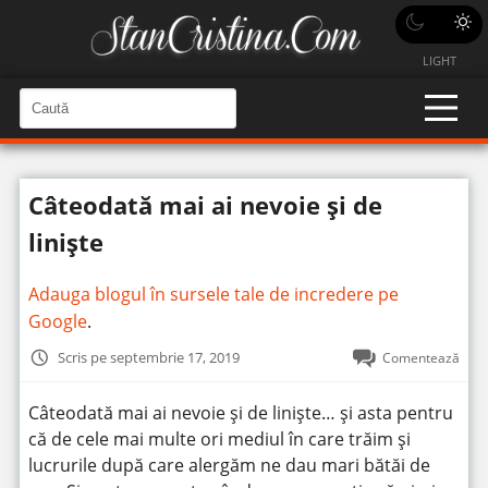
LIGHT
C
a
C
a
u
u
t
t
ă
Câteodată mai ai nevoie și de
î
ă
n
S
î
liniște
i
t
n
e
s
Adauga blogul în sursele tale de incredere pe
i
Google
.
t
Scris pe septembrie 17, 2019
Comentează
e
Câteodată mai ai nevoie și de liniște… și asta pentru
că de cele mai multe ori mediul în care trăim și
lucrurile după care alergăm ne dau mari bătăi de