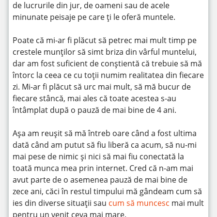
de lucrurile din jur, de oameni sau de acele
minunate peisaje pe care ți le oferă muntele.
Poate că mi-ar fi plăcut să petrec mai mult timp pe
crestele munților să simt briza din vârful muntelui,
dar am fost suficient de conștientă că trebuie să mă
întorc la ceea ce cu toții numim realitatea din fiecare
zi. Mi-ar fi plăcut să urc mai mult, să mă bucur de
fiecare stâncă, mai ales că toate acestea s-au
întâmplat după o pauză de mai bine de 4 ani.
Așa am reușit să mă întreb oare când a fost ultima
dată când am putut să fiu liberă ca acum, să nu-mi
mai pese de nimic și nici să mai fiu conectată la
toată munca mea prin internet. Cred că n-am mai
avut parte de o asemenea pauză de mai bine de
zece ani, căci în restul timpului mă gândeam cum să
ies din diverse situații sau
cum să muncesc
mai mult
pentru un venit ceva mai mare.