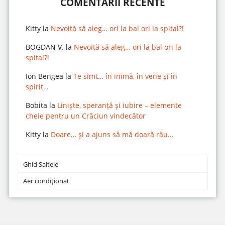
COMENTARII RECENTE
Kitty
la
Nevoită să aleg… ori la bal ori la spital?!
BOGDAN V.
la
Nevoită să aleg… ori la bal ori la
spital?!
Ion Bengea
la
Te simt… în inimă, în vene și în
spirit…
Bobita
la
Liniște, speranță și iubire – elemente
cheie pentru un Crăciun vindecător
Kitty
la
Doare… și a ajuns să mă doară rău…
Ghid Saltele
Aer condiționat