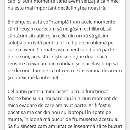
cap. Și sunt momente când avem senzația că nimic
nu este mai important decât liniștea noastră.
Bineînțeles asta se întâmplă fix în acele momente
când reușim oarecum să ne găsim echilibrul, să
cântărim situațiile și în cele din urmă să găsim
soluția potrivită pentru orice tip de problemă pe
care o avem. Cu toate astea pentru o bună parte
dintre noi, această liniște se obține doar dacă
reușim să evadăm din cotidian și în același timp să
ne deconectăm de la tot ceea ce înseamnă deviceuri
și conexiune la internet.
Cel puțin pentru mine acest lucru a funcționat
foarte bine și nu îmi pare rău în niciun moment de
mica evadare de care am avut parte. Ar fi fost și
păcat să mă car din nou cu laptopul în spate pe
munte, în loc să mă bucur de frumusețea acestuia.
Să fiu sinceră cam am uitat ce înseamnă să te bucuri