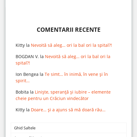
COMENTARII RECENTE
Kitty
la
Nevoită să aleg… ori la bal ori la spital?!
BOGDAN V.
la
Nevoită să aleg… ori la bal ori la
spital?!
Ion Bengea
la
Te simt… în inimă, în vene și în
spirit…
Bobita
la
Liniște, speranță și iubire – elemente
cheie pentru un Crăciun vindecător
Kitty
la
Doare… și a ajuns să mă doară rău…
Ghid Saltele