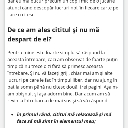
dar eu mă bucur precum un copil mic de o jucărie
atunci când descopăr lucruri noi, în fiecare carte pe
care o citesc.
De ce am ales cititul și nu mă
despart de el?
Pentru mine este foarte simplu să răspund la
această întrebare, căci am observat de foarte puțin
timp că nu trece o zi fără să primesc această
întrebare. Și nu vă faceți griji, chiar mai am și alte
lucruri pe care le fac în timpul liber, dar nu ajung în
pat la somn până nu citesc două, trei pagini. Așa m-
am obișnuit și așa adorm bine. Dar acum am să
revin la întrebarea de mai sus și să vă răspund:
în primul rând, cititul mă relaxează și mă
face să mă simt în elementul meu;