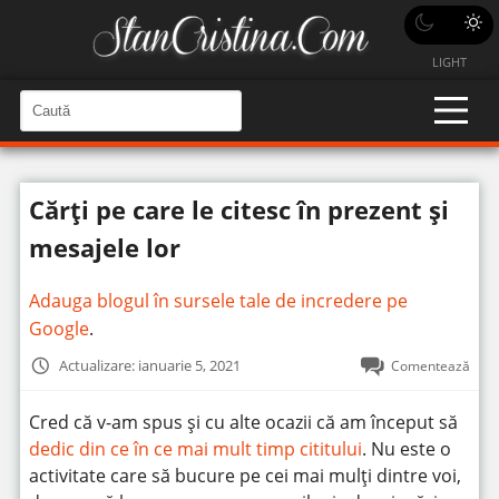
LIGHT
C
a
C
a
u
u
t
t
ă
Cărți pe care le citesc în prezent și
î
ă
n
S
î
mesajele lor
i
t
n
e
s
Adauga blogul în sursele tale de incredere pe
i
Google
.
t
Actualizare: ianuarie 5, 2021
Comentează
e
Cred că v-am spus și cu alte ocazii că am început să
dedic din ce în ce mai mult timp cititului
. Nu este o
activitate care să bucure pe cei mai mulți dintre voi,