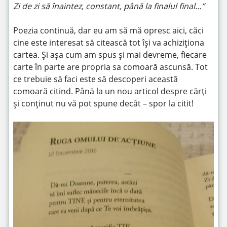
Zi de zi să înaintez, constant, până la finalul final…”
Poezia continuă, dar eu am să mă opresc aici, căci
cine este interesat să citească tot își va achiziționa
cartea. Și așa cum am spus și mai devreme, fiecare
carte în parte are propria sa comoară ascunsă. Tot
ce trebuie să faci este să descoperi această
comoară citind. Până la un nou articol despre cărți
și conținut nu vă pot spune decât – spor la citit!