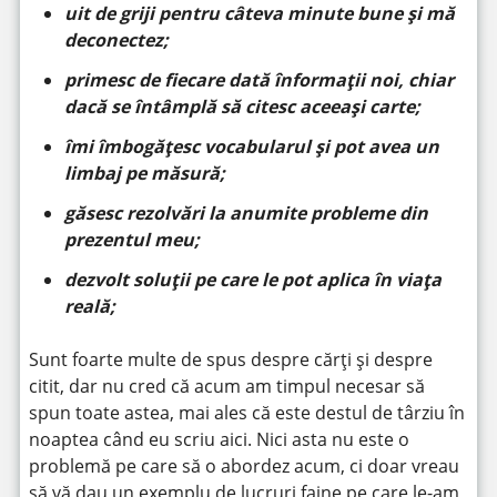
uit de griji pentru câteva minute bune și mă
deconectez;
primesc de fiecare dată înformații noi, chiar
dacă se întâmplă să citesc aceeași carte;
îmi îmbogățesc vocabularul și pot avea un
limbaj pe măsură;
găsesc rezolvări la anumite probleme din
prezentul meu;
dezvolt soluții pe care le pot aplica în viața
reală;
Sunt foarte multe de spus despre cărți și despre
citit, dar nu cred că acum am timpul necesar să
spun toate astea, mai ales că este destul de târziu în
noaptea când eu scriu aici. Nici asta nu este o
problemă pe care să o abordez acum, ci doar vreau
să vă dau un exemplu de lucruri faine pe care le-am