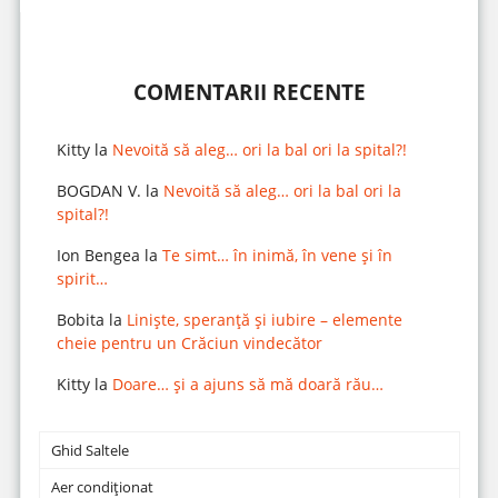
COMENTARII RECENTE
Kitty
la
Nevoită să aleg… ori la bal ori la spital?!
BOGDAN V.
la
Nevoită să aleg… ori la bal ori la
spital?!
Ion Bengea
la
Te simt… în inimă, în vene și în
spirit…
Bobita
la
Liniște, speranță și iubire – elemente
cheie pentru un Crăciun vindecător
Kitty
la
Doare… și a ajuns să mă doară rău…
Ghid Saltele
Aer condiționat