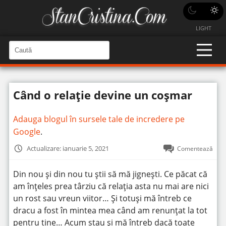
LIGHT
C
a
C
a
u
u
t
t
ă
Când o relație devine un coșmar
î
ă
n
S
î
i
Adauga blogul în sursele tale de incredere pe
t
n
e
Google
.
s
i
Actualizare: ianuarie 5, 2021
Comentează
t
e
Din nou și din nou tu știi să mă jignești. Ce păcat că
am înțeles prea târziu că relația asta nu mai are nici
un rost sau vreun viitor… Și totuși mă întreb ce
dracu a fost în mintea mea când am renunțat la tot
pentru tine… Acum stau și mă întreb dacă toate