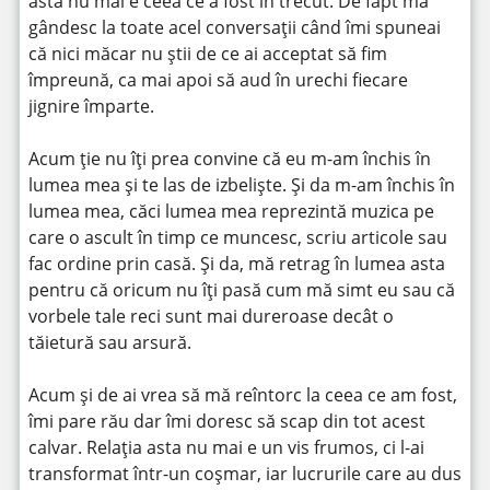
asta nu mai e ceea ce a fost în trecut. De fapt mă
gândesc la toate acel conversații când îmi spuneai
că nici măcar nu știi de ce ai acceptat să fim
împreună, ca mai apoi să aud în urechi fiecare
jignire împarte.
Acum ție nu îți prea convine că eu m-am închis în
lumea mea și te las de izbeliște. Și da m-am închis în
lumea mea, căci lumea mea reprezintă muzica pe
care o ascult în timp ce muncesc, scriu articole sau
fac ordine prin casă. Și da, mă retrag în lumea asta
pentru că oricum nu îți pasă cum mă simt eu sau că
vorbele tale reci sunt mai dureroase decât o
tăietură sau arsură.
Acum și de ai vrea să mă reîntorc la ceea ce am fost,
îmi pare rău dar îmi doresc să scap din tot acest
calvar. Relația asta nu mai e un vis frumos, ci l-ai
transformat într-un coșmar, iar lucrurile care au dus