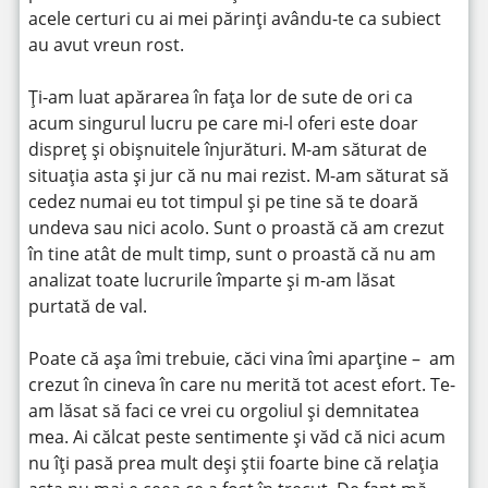
acele certuri cu ai mei părinți avându-te ca subiect
au avut vreun rost.
Ți-am luat apărarea în fața lor de sute de ori ca
acum singurul lucru pe care mi-l oferi este doar
dispreț și obișnuitele înjurături. M-am săturat de
situația asta și jur că nu mai rezist. M-am săturat să
cedez numai eu tot timpul și pe tine să te doară
undeva sau nici acolo. Sunt o proastă că am crezut
în tine atât de mult timp, sunt o proastă că nu am
analizat toate lucrurile împarte și m-am lăsat
purtată de val.
Poate că așa îmi trebuie, căci vina îmi aparține – am
crezut în cineva în care nu merită tot acest efort. Te-
am lăsat să faci ce vrei cu orgoliul și demnitatea
mea. Ai călcat peste sentimente și văd că nici acum
nu îți pasă prea mult deși știi foarte bine că relația