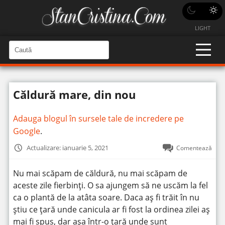
LIGHT
C
a
C
a
u
u
t
t
ă
Căldură mare, din nou
î
ă
n
S
î
i
Adauga blogul în sursele tale de incredere pe
t
n
e
Google
.
s
i
Actualizare: ianuarie 5, 2021
Comentează
t
e
Nu mai scăpam de căldură, nu mai scăpam de
aceste zile fierbinți. O sa ajungem să ne uscăm la fel
ca o plantă de la atâta soare. Daca aș fi trăit în nu
știu ce țară unde canicula ar fi fost la ordinea zilei aș
mai fi spus, dar așa într-o țară unde sunt