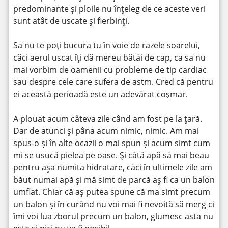
predominante și ploile nu înțeleg de ce aceste veri
sunt atât de uscate și fierbinți.
Sa nu te poți bucura tu în voie de razele soarelui,
căci aerul uscat îți dă mereu bătăi de cap, ca sa nu
mai vorbim de oamenii cu probleme de tip cardiac
sau despre cele care sufera de astm. Cred că pentru
ei această perioadă este un adevărat coșmar.
A plouat acum câteva zile când am fost pe la țară.
Dar de atunci și pâna acum nimic, nimic. Am mai
spus-o și în alte ocazii o mai spun și acum simt cum
mi se usucă pielea pe oase. Și câtă apă să mai beau
pentru așa numita hidratare, căci în ultimele zile am
băut numai apă și mă simt de parcă aș fi ca un balon
umflat. Chiar că aș putea spune că ma simt precum
un balon și în curând nu voi mai fi nevoită să merg ci
îmi voi lua zborul precum un balon, glumesc asta nu