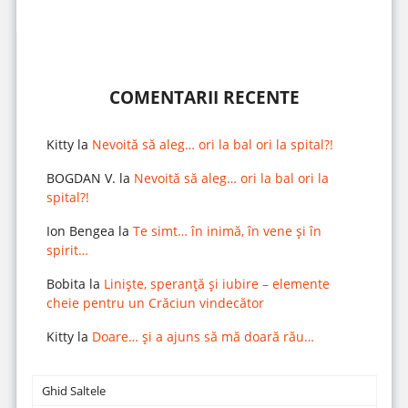
COMENTARII RECENTE
Kitty
la
Nevoită să aleg… ori la bal ori la spital?!
BOGDAN V.
la
Nevoită să aleg… ori la bal ori la
spital?!
Ion Bengea
la
Te simt… în inimă, în vene și în
spirit…
Bobita
la
Liniște, speranță și iubire – elemente
cheie pentru un Crăciun vindecător
Kitty
la
Doare… și a ajuns să mă doară rău…
Ghid Saltele