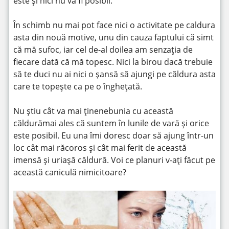
este și nici nu va fi posibil.
În schimb nu mai pot face nici o activitate pe caldura
asta din nouă motive, unu din cauza faptului că simt
că mă sufoc, iar cel de-al doilea am senzația de
fiecare dată că mă topesc. Nici la birou dacă trebuie
să te duci nu ai nici o șansă să ajungi pe căldura asta
care te topește ca pe o înghețată.
Nu știu cât va mai ținenebunia cu această
căldurămai ales că suntem în lunile de vară și orice
este posibil. Eu una îmi doresc doar să ajung într-un
loc cât mai răcoros și cât mai ferit de această
imensă și uriașă căldură. Voi ce planuri v-ați făcut pe
această caniculă nimicitoare?