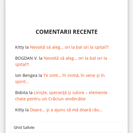
COMENTARII RECENTE
Kitty
la
Nevoită să aleg… ori la bal ori la spital?!
BOGDAN V.
la
Nevoită să aleg… ori la bal ori la
spital?!
Ion Bengea
la
Te simt… în inimă, în vene și în
spirit…
Bobita
la
Liniște, speranță și iubire – elemente
cheie pentru un Crăciun vindecător
Kitty
la
Doare… și a ajuns să mă doară rău…
Ghid Saltele