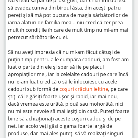
Nu vreau să par de prost gust, dar chiar îmi doresc
să evadez cumva din biroul ăsta, din acești patru
pereți și să mă pot bucura de magia sărbătorilor de
iarnă alături de familia mea… niu cred că cer prea
mult în condițiile în care de mult timp nu mi-am mai
petrecut sărbătorile cu ei.
Să nu aveți impresia că nu mi-am făcut câtuși de
puțin timp pentru a le cumpăra cadouri, am fost am
luat o parte din ele și sper să fie pe placul
apropiaților mei, iar la celelalte cadouri pe care încă
nu le-am luat cred că o să le înlocuiesc cu acele
cadouri sub formă de
coșuri crăciun ieftine
, pe care
știți că le găsiți foarte ușor și rapid, iar mai nou,
dacă vremea este urâtă, plouă sau mohorâtă, nici
nu mi este nevoie să mai ieșiți din casă. Puteți foarte
bine să achiziționați aceste coșuri cadou și de pe
net, iar acolo veți găsi o gama foarte largă de
produse, dar mai ales puteți să vă realizați singuri