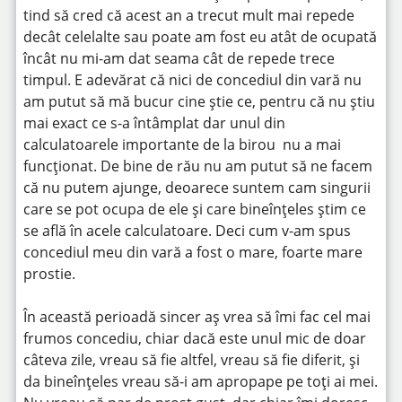
tind să cred că acest an a trecut mult mai repede
decât celelalte sau poate am fost eu atât de ocupată
încât nu mi-am dat seama cât de repede trece
timpul. E adevărat că nici de concediul din vară nu
am putut să mă bucur cine știe ce, pentru că nu știu
mai exact ce s-a întâmplat dar unul din
calculatoarele importante de la birou nu a mai
funcționat. De bine de rău nu am putut să ne facem
că nu putem ajunge, deoarece suntem cam singurii
care se pot ocupa de ele și care bineînțeles știm ce
se află în acele calculatoare. Deci cum v-am spus
concediul meu din vară a fost o mare, foarte mare
prostie.
În această perioadă sincer aș vrea să îmi fac cel mai
frumos concediu, chiar dacă este unul mic de doar
câteva zile, vreau să fie altfel, vreau să fie diferit, și
da bineînțeles vreau să-i am apropape pe toți ai mei.