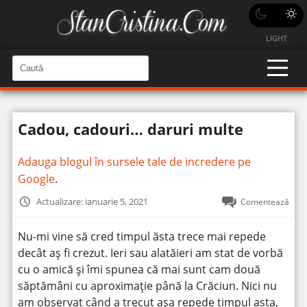
LIGHT
C
a
C
a
u
u
t
t
ă
Cadou, cadouri… daruri multe
î
ă
n
S
î
i
Adauga blogul în sursele tale de incredere pe
t
n
e
Google
.
s
i
Actualizare: ianuarie 5, 2021
Comentează
t
e
Nu-mi vine să cred timpul ăsta trece mai repede
decât aș fi crezut. Ieri sau alatăieri am stat de vorbă
cu o amică și îmi spunea că mai sunt cam două
săptămâni cu aproximație până la Crăciun. Nici nu
am observat când a trecut așa repede timpul asta,