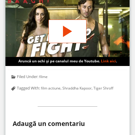
Aruncă un ochi și pe canalul meu de Youtube.
Link aici
.
Filed Under:
filme
Tagged With:
,
,
film actiune
Shraddha Kapoor
Tiger Shroff
Adaugă un comentariu