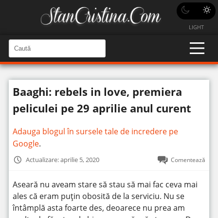
LIGHT
C
a
C
a
u
u
t
t
ă
Baaghi: rebels in love, premiera
î
ă
n
S
î
peliculei pe 29 aprilie anul curent
i
t
n
e
s
Adauga blogul în sursele tale de incredere pe
i
Google
.
t
Actualizare: aprilie 5, 2020
Comentează
e
Aseară nu aveam stare să stau să mai fac ceva mai
ales că eram puţin obosită de la serviciu. Nu se
întâmplă asta foarte des, deoarece nu prea am