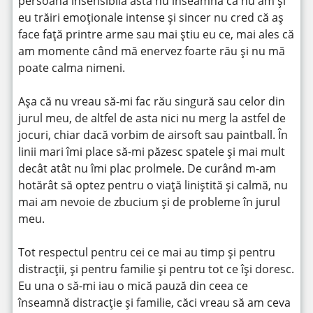
persoană insensibilă asta nu înseamnă că nu am și
eu trăiri emoționale intense și sincer nu cred că aș
face față printre arme sau mai știu eu ce, mai ales că
am momente când mă enervez foarte rău și nu mă
poate calma nimeni.
Așa că nu vreau să-mi fac rău singură sau celor din
jurul meu, de altfel de asta nici nu merg la astfel de
jocuri, chiar dacă vorbim de airsoft sau paintball. În
linii mari îmi place să-mi păzesc spatele și mai mult
decât atât nu îmi plac prolmele. De curând m-am
hotărât să optez pentru o viață liniștită și calmă, nu
mai am nevoie de zbucium și de probleme în jurul
meu.
Tot respectul pentru cei ce mai au timp și pentru
distracții, și pentru familie și pentru tot ce își doresc.
Eu una o să-mi iau o mică pauză din ceea ce
înseamnă distracție și familie, căci vreau să am ceva