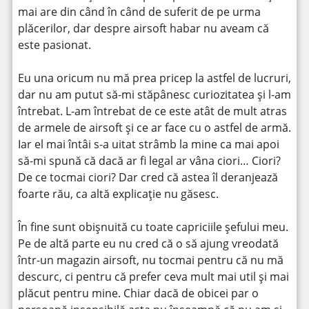
mai are din când în când de suferit de pe urma
plăcerilor, dar despre airsoft habar nu aveam că
este pasionat.
Eu una oricum nu mă prea pricep la astfel de lucruri,
dar nu am putut să-mi stăpânesc curiozitatea și l-am
întrebat. L-am întrebat de ce este atât de mult atras
de armele de airsoft și ce ar face cu o astfel de armă.
Iar el mai întâi s-a uitat strâmb la mine ca mai apoi
să-mi spună că dacă ar fi legal ar vâna ciori… Ciori?
De ce tocmai ciori? Dar cred că astea îl deranjează
foarte rău, ca altă explicaţie nu găsesc.
În fine sunt obișnuită cu toate capriciile șefului meu.
Pe de altă parte eu nu cred că o să ajung vreodată
într-un magazin airsoft, nu tocmai pentru că nu mă
descurc, ci pentru că prefer ceva mult mai util și mai
plăcut pentru mine. Chiar dacă de obicei par o