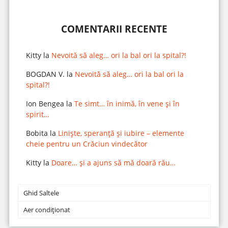
COMENTARII RECENTE
Kitty
la
Nevoită să aleg… ori la bal ori la spital?!
BOGDAN V.
la
Nevoită să aleg… ori la bal ori la
spital?!
Ion Bengea
la
Te simt… în inimă, în vene și în
spirit…
Bobita
la
Liniște, speranță și iubire – elemente
cheie pentru un Crăciun vindecător
Kitty
la
Doare… și a ajuns să mă doară rău…
Ghid Saltele
Aer condiționat