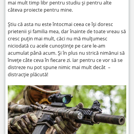
mai mult timp libr pentru studiu și pentru alte
câteva proiecte pentru mine.
Știu că asta nu este întocmai ceea ce își doresc
prietenii și familia mea, dar înainte de toate vreau să
cresc puțin mai mult, căci nu mă mulțumesc
niciodată cu acele cunoștințe pe care le-am
acumulat până acum. Și în plus nu strică nimănui să
învețe câte ceva în fiecare zi. Iar pentru ce vor să se
distreze nu pot spune nimic mai mult decât –
distracție plăcută!