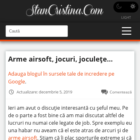
LIGHT
C
a
C
a
u
u
t
t
ă
Arme airsoft, jocuri, joculețe…
î
ă
n
S
î
i
Adauga blogul în sursele tale de incredere pe
t
n
e
Google
.
s
i
Actualizare: decembrie 5, 2019
Comentează
t
e
Ieri am avut o discuție interesantă cu șeful meu. Pe
de o parte a fost bine că am mai discutat altfel de
lucruri nu numai cele legate de job. Spre exemplu eu
una habar nu aveam că el este atras de arcuri și de
arme airsoft
. Știam că îi plac sporturile extreme și că