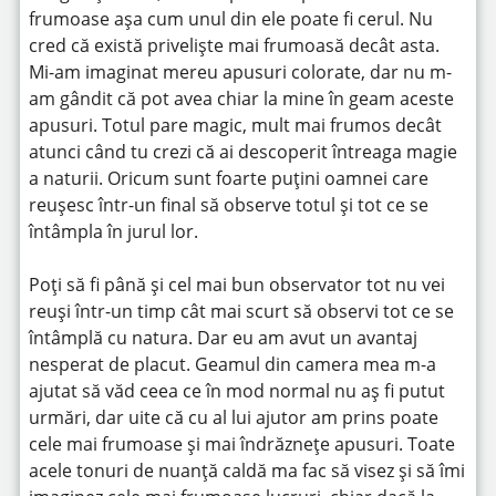
frumoase așa cum unul din ele poate fi cerul. Nu
cred că există priveliște mai frumoasă decât asta.
Mi-am imaginat mereu apusuri colorate, dar nu m-
am gândit că pot avea chiar la mine în geam aceste
apusuri. Totul pare magic, mult mai frumos decât
atunci când tu crezi că ai descoperit întreaga magie
a naturii. Oricum sunt foarte puțini oamnei care
reușesc într-un final să observe totul și tot ce se
întâmpla în jurul lor.
Poți să fi până și cel mai bun observator tot nu vei
reuși într-un timp cât mai scurt să observi tot ce se
întâmplă cu natura. Dar eu am avut un avantaj
nesperat de placut. Geamul din camera mea m-a
ajutat să văd ceea ce în mod normal nu aș fi putut
urmări, dar uite că cu al lui ajutor am prins poate
cele mai frumoase și mai îndrăznețe apusuri. Toate
acele tonuri de nuanță caldă ma fac să visez și să îmi