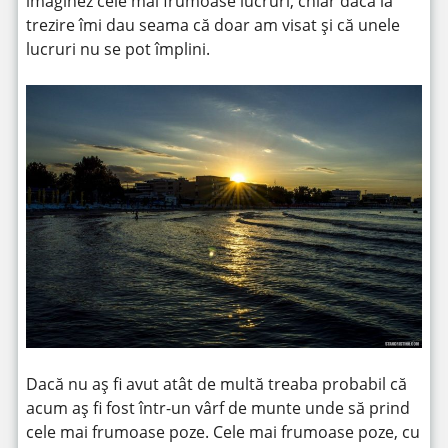
imaginez cele mai frumoase lucruri, chiar dacă la
trezire îmi dau seama că doar am visat și că unele
lucruri nu se pot împlini.
Dacă nu aș fi avut atât de multă treaba probabil că
acum aș fi fost într-un vârf de munte unde să prind
cele mai frumoase poze. Cele mai frumoase poze, cu