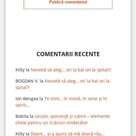
Publică comentariul
COMENTARII RECENTE
Kitty
la
Nevoită să aleg… ori la bal ori la spital?!
BOGDAN V.
la
Nevoită să aleg… ori la bal ori la
spital?!
Ion Bengea
la
Te simt… în inimă, în vene și în
spirit…
Bobita
la
Liniște, speranță și iubire – elemente
cheie pentru un Crăciun vindecător
Kitty
la
Doare… și a ajuns să mă doară rău…