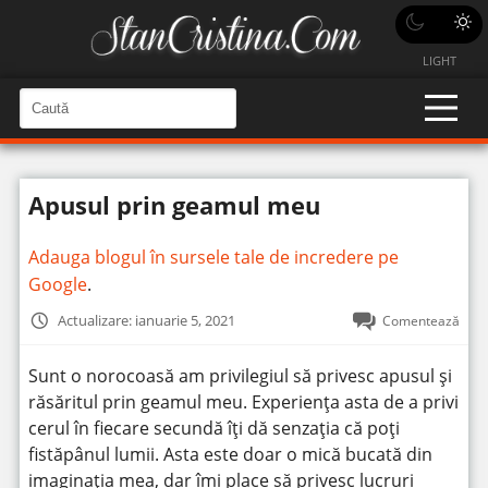
LIGHT
C
a
C
a
u
u
t
t
ă
Apusul prin geamul meu
î
ă
n
S
î
i
Adauga blogul în sursele tale de incredere pe
t
n
e
Google
.
s
i
Actualizare: ianuarie 5, 2021
Comentează
t
e
Sunt o norocoasă am privilegiul să privesc apusul și
răsăritul prin geamul meu. Experienţa asta de a privi
cerul în fiecare secundă îţi dă senzaţia că poţi
fistăpânul lumii. Asta este doar o mică bucată din
imaginaţia mea, dar îmi place să privesc lucruri