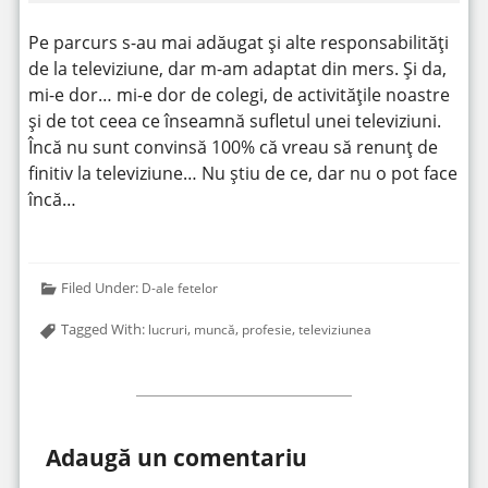
Pe parcurs s-au mai adăugat și alte responsabilități
de la televiziune, dar m-am adaptat din mers. Și da,
mi-e dor… mi-e dor de colegi, de activitățile noastre
și de tot ceea ce înseamnă sufletul unei televiziuni.
Încă nu sunt convinsă 100% că vreau să renunț de
finitiv la televiziune… Nu știu de ce, dar nu o pot face
încă…
Filed Under:
D-ale fetelor
Tagged With:
,
,
,
lucruri
muncă
profesie
televiziunea
Adaugă un comentariu