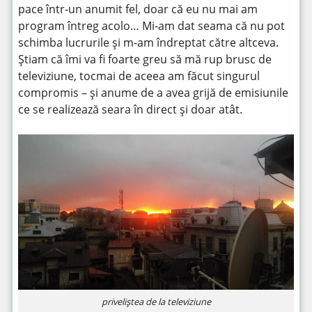
pace într-un anumit fel, doar că eu nu mai am
program întreg acolo… Mi-am dat seama că nu pot
schimba lucrurile și m-am îndreptat către altceva.
Știam că îmi va fi foarte greu să mă rup brusc de
televiziune, tocmai de aceea am făcut singurul
compromis – și anume de a avea grijă de emisiunile
ce se realizează seara în direct și doar atât.
priveliștea de la televiziune