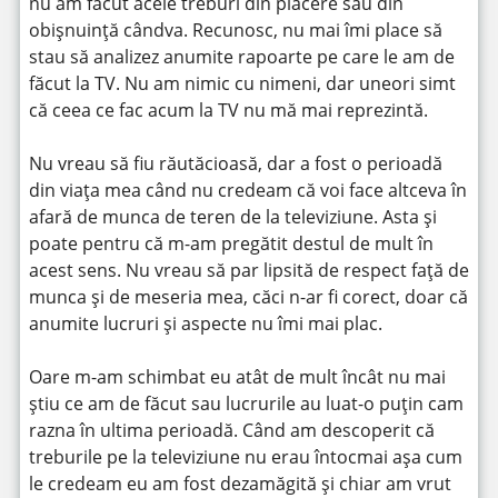
nu am făcut acele treburi din plăcere sau din
obișnuință cândva. Recunosc, nu mai îmi place să
stau să analizez anumite rapoarte pe care le am de
făcut la TV. Nu am nimic cu nimeni, dar uneori simt
că ceea ce fac acum la TV nu mă mai reprezintă.
Nu vreau să fiu răutăcioasă, dar a fost o perioadă
din viața mea când nu credeam că voi face altceva în
afară de munca de teren de la televiziune. Asta și
poate pentru că m-am pregătit destul de mult în
acest sens. Nu vreau să par lipsită de respect față de
munca și de meseria mea, căci n-ar fi corect, doar că
anumite lucruri și aspecte nu îmi mai plac.
Oare m-am schimbat eu atât de mult încât nu mai
știu ce am de făcut sau lucrurile au luat-o puțin cam
razna în ultima perioadă. Când am descoperit că
treburile pe la televiziune nu erau întocmai așa cum
le credeam eu am fost dezamăgită și chiar am vrut