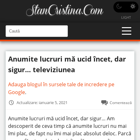
LIGHT
C
a
C
a
u
u
t
t
ă
Anumite lucruri mă ucid încet, dar
î
ă
n
S
î
sigur… televiziunea
i
t
n
e
s
Adauga blogul în sursele tale de incredere pe
i
Google
.
t
Actualizare: ianuarie 5, 2021
Comentează
e
Anumite lucruri mă ucid încet, dar sigur… Am
descoperit de ceva timp că anumite lucruri nu mai
îmi plac, de fapt nu îmi mai plac absolut deloc. Parcă